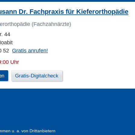
sann Dr. Fachpraxis für Kieferorthopädie
ferorthopädie (Fachzahnärzte)
r. 44
Moabit
0 52
Gratis anrufen!
9:00 Uhr
en
Gratis-Digitalcheck
en u. a. von Drittanbietern