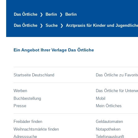
Das Örtliche
Berlin
Berlin
Das Örtliche
Suche
Arztpraxis für Kinder und Jugendlich
Ein Angebot Ihrer Verlage Das Örtliche
Startseite Deutschland
Das Örtliche zu Favorit
Werben
Das Örtliche für Unter
Buchbestellung
Mobil
Presse
Mein Örtliches
Freibäder finden
Geldautomaten
Weihnachtsmärkte finden
Notapotheken
Adresssuche
Telefonauskunft