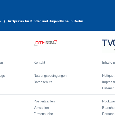
e
Arztpraxis für Kinder und Jugendliche in Berlin
en
Kontakt
Inhalte 
wegs
Nutzungsbedingungen
Netiquet
Datenschutz
Impres
Datensch
Postleitzahlen
Rückwär
Vorwahlen
Branche
Firmensuche
Persone