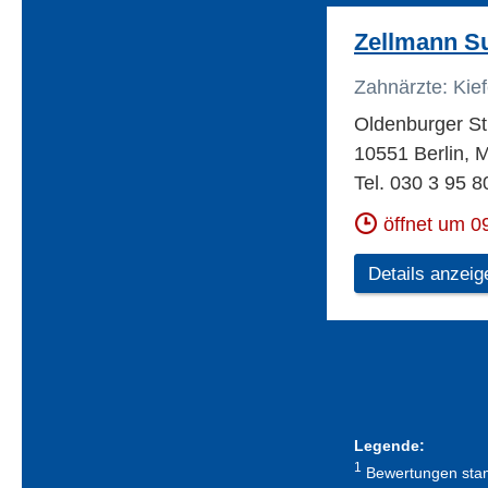
Zellmann Su
Zahnärzte: Kie
Oldenburger St
10551 Berlin, 
Tel. 030 3 95 8
öffnet um 0
Details anzeig
Legende:
1
Bewertungen stamm