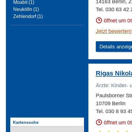
14163 Berlin, 
Moabit (1)
Tel. 030 63 42 
Neukölln (1)
Zehlendorf (1)
öffnet um 0
Jetzt bewerten!
Details anzeig
Rigas Nikol
Ärzte: Kinder-
Paulsborner Str
10709 Berlin
Tel. 030 8 93 4
öffnet um 0
Kartensuche