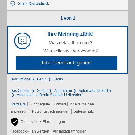
Gratis-Digitalcheck
1 von 1
Ihre Meinung zählt!
Was gefällt Ihnen gut?
Was sollen wir verbessern?
Jetzt Feedback geben!
Das Örtliche
Berlin
Berlin
Das Örtliche
Suche
Automaten
Automaten in Berlin
Automaten in Berlin Stadtteil Hellersdorf
|
|
|
Startseite
Suchbegriffe
Kontakt
Inhalte melden
|
|
Impressum
Nutzungsbedingungen
Datenschutz
Datenschutz-Einstellungen
|
Facebook - Fan werden
Auf Instagram folgen