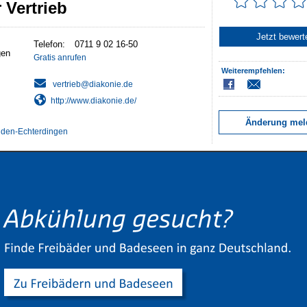
 Vertrieb
Jetzt bewert
Telefon:
0711 9 02 16-50
gen
Gratis anrufen
Weiterempfehlen:
http://www.diakonie.de/
Änderung mel
elden-Echterdingen