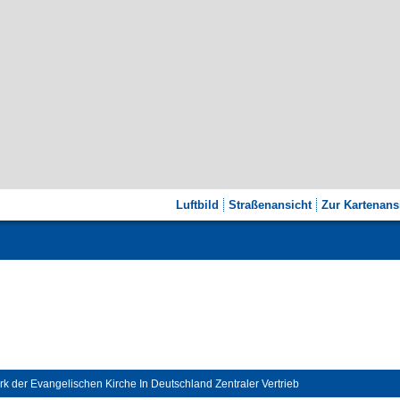
Luftbild
Straßenansicht
Zur Kartenans
k der Evangelischen Kirche In Deutschland Zentraler Vertrieb