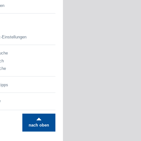
den
-Einstellungen
uche
ch
che
tipps
e
nach oben