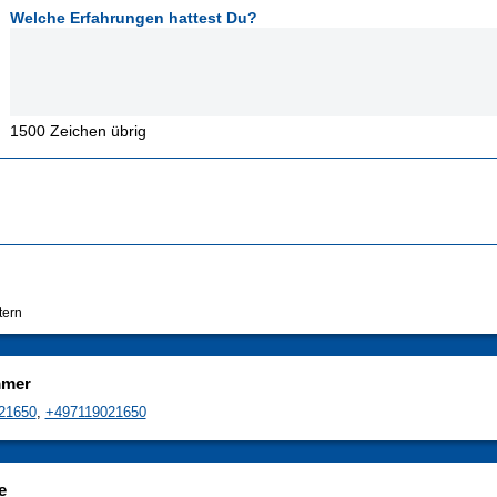
Welche Erfahrungen hattest Du?
1500
Zeichen übrig
tern
mmer
21650
,
+497119021650
e