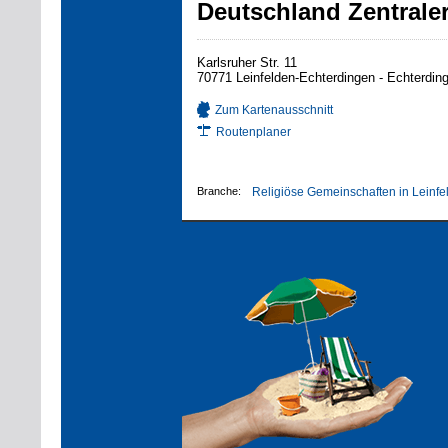
Deutschland Zentraler
Karlsruher Str. 11
70771 Leinfelden-Echterdingen - Echterdin
Zum Kartenausschnitt
Routenplaner
Branche:
Religiöse Gemeinschaften in Leinf