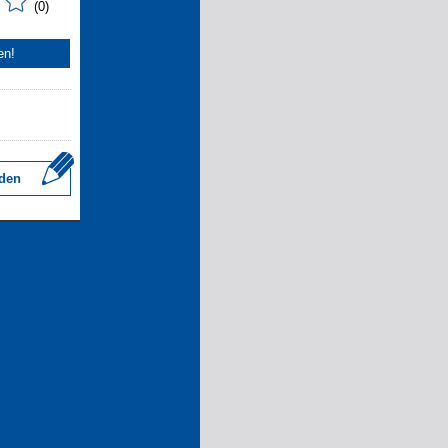
(0)
en!
den