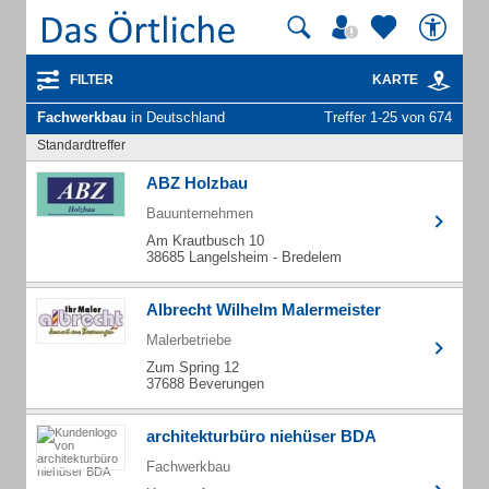
FILTER
KARTE
Fachwerkbau
in Deutschland
Treffer 1-25 von 674
Standardtreffer
ABZ Holzbau
Bauunternehmen
Am Krautbusch 10
38685 Langelsheim - Bredelem
Albrecht Wilhelm Malermeister
Malerbetriebe
Zum Spring 12
37688 Beverungen
architekturbüro niehüser BDA
Fachwerkbau