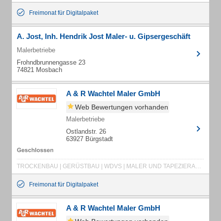
Freimonat für Digitalpaket
A. Jost, Inh. Hendrik Jost Maler- u. Gipsergeschäft
Malerbetriebe
Frohndbrunnengasse 23
74821 Mosbach
A & R Wachtel Maler GmbH
Web Bewertungen vorhanden
Malerbetriebe
Ostlandstr. 26
63927 Bürgstadt
TROCKENBAU | GERÜSTBAU | WDVS | MALER UND TAPEZIERARBEITEN | VERPUTZARBEITEN | BETON SANIEREN | FASSADEN REINIGEN | HAUS ANSTREICHEN | HOLZ BESCHICHTEN | KELLER ISOLIEREN | RAUM TROCKNEN | SCHIMMEL BESEITIGEN | FUGENLOSES BAD | FUGENLOSE BÖDEN | BODENBESCHICHTUNGEN | ABDICHTUNGEN
Freimonat für Digitalpaket
A & R Wachtel Maler GmbH