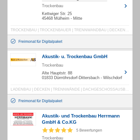
Trockenbau
Kettwiger Str. 25
45468 Mülheim - Mitte
TROCKENBAU | TROCKENBAUER | TRENNWANDBAU | DECKENSYSTEMEMONTAGE | DACHAUSBAU | WÄRMEDÄMMARBEITEN | ABHANGDECKEN | DACHGESCHOSSAUSBAU | TROCKENAUSBAU | SCHALLSCHUTZ | BRANDSCHUTZ | AKUSTIKBAU | GIPSKARTONDECKEN | TROCKENESTRICH | INNENAUSBAU
Freimonat für Digitalpaket
Akustik- u. Trockenbau GmbH
Trockenbau
Alte Hauptstr. 88
01833 Dürrröhrsdorf-Dittersbach - Wilschdorf
LADENBAU | DECKEN | TRENNWÄNDE | DACHGESCHOSSAUSBAU | TRENNWANDSYSTEME | BRANDSCHUTZTÜREN | UMBAU | INNENAUSBAU | SCHALLSCHUTZ | BRANDSCHUTZ | TÜREN
Freimonat für Digitalpaket
Akustik- und Trockenbau Herrmann
GmbH & Co.KG
5 Bewertungen
Trockenbau