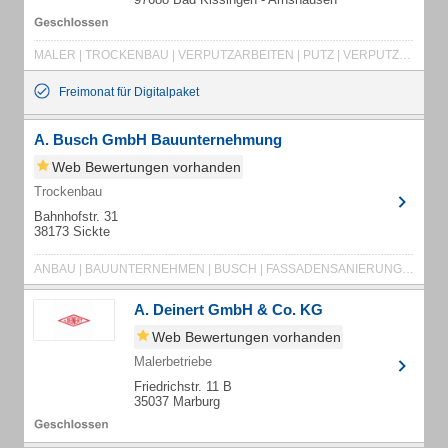
MALER | TROCKENBAU | VERPUTZARBEITEN | PUTZ | VERPUTZER | AUSBAU | WDVS | VOLLWÄRMESCHUTZ | TAPEZIERER | TAPEZIERARBEITEN | FASSADENBESCHICHTUNG | LACKIERER | FASSADENANSTRICH | FASSADENGESTALTUNG | FASSADEN | LEHMPUTZ | MALERMEISTER | KALKPUTZ | BADSANIERUNG | KOMPLETTUMBAU | ALTBAUSANIERUNG | LADENAUSBAU | BODENBELAGSARBEITEN | BRANDSCHUTZBESCHICTUNG | DACHAUSBAU | BODENBELÄGE | TEPPICHBODEN | VINYLBELAG | RAUMDESIGN | FARBGESTALTUNG | FARBENHANDEL | LICHTDESIGN | VERGOLDUNG | SANIERUNG
Freimonat für Digitalpaket
A. Busch GmbH Bauunternehmung
Web Bewertungen vorhanden
Trockenbau
Bahnhofstr. 31
38173 Sickte
ANBAU | BAUUNTERNEHMEN | BUSCH | FASSADENSANIERUNG | FEUCHTIGKEIT | NEUBAU
A. Deinert GmbH & Co. KG
Web Bewertungen vorhanden
Malerbetriebe
Friedrichstr. 11 B
35037 Marburg