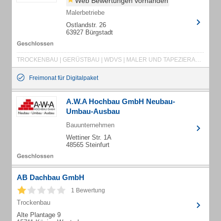
Web Bewertungen vorhanden
Malerbetriebe
Ostlandstr. 26
63927 Bürgstadt
TROCKENBAU | GERÜSTBAU | WDVS | MALER UND TAPEZIERARBEITEN | VERPUTZARBEITEN | BETON SANIEREN | FASSADEN REINIGEN | HAUS ANSTREICHEN | HOLZ BESCHICHTEN | KELLER ISOLIEREN | RAUM TROCKNEN | SCHIMMEL BESEITIGEN | FUGENLOSES BAD | FUGENLOSE BÖDEN | BODENBESCHICHTUNGEN | ABDICHTUNGEN
Freimonat für Digitalpaket
A.W.A Hochbau GmbH Neubau-
Umbau-Ausbau
Bauunternehmen
Wettiner Str. 1A
48565 Steinfurt
AB Dachbau GmbH
1 Bewertung
Trockenbau
Alte Plantage 9