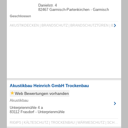
Danielstr. 4
82467 Garmisch-Partenkirchen - Garmisch
AKUSTIKDECKEN | BRANDSCHUTZ | BRANDSCHUTZTÜREN | BRANSCHUTZDECKEN | DACHAUSBAU | DACHGESCHOSSAUSBAU | FENSTEREINBAU | GLASTRENNWAND | GLASTRENNWÄNDE | INNENAUSBAU | ISOLIERTECHNIK | ISOLIERUNGEN | KÄLTESCHUTZ | SCHALLSCHUTZ | TROCKENBAU | AKUSTIKBAU | TROCKENESTRICH | TÜRELEMENT | TÜRELEMENTE | WÄRMESCHUTZ | ASBESTSANIERUNG | STRAHLENSCHUTZ | TÜREINBAU
Akustikbau Heinrich GmbH Trockenbau
Web Bewertungen vorhanden
Akustikbau
Unterprienmühle 4 a
83112 Frasdorf - Unterprienmühle
RIGIPS | KÄLTESCHUTZ | TROCKENBAU | WÄRMESCHUTZ | SCHALLDÄMMUNG | SYSTEMBAU