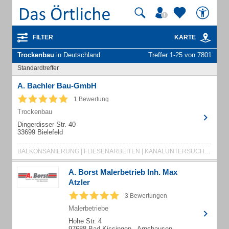
FILTER
KARTE
Trockenbau
in Deutschland
Treffer 1-25 von 7801
Standardtreffer
A. Bachler Bau-GmbH
1 Bewertung
Trockenbau
Dingerdisser Str. 40
33699 Bielefeld
BALKONSANIERUNG | FLIESENARBEITEN | KANALUNTERSUCHUNG | MAURER- UND PUTZARBEITEN
A. Borst Malerbetrieb Inh. Max
Atzler
3 Bewertungen
Malerbetriebe
Hohe Str. 4
97688 Bad Kissingen - Arnshausen