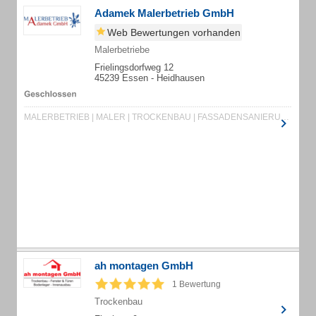
Adamek Malerbetrieb GmbH
Web Bewertungen vorhanden
Malerbetriebe
Frielingsdorfweg 12
45239 Essen - Heidhausen
MALERBETRIEB | MALER | TROCKENBAU | FASSADENSANIERUNG | FASSADENDÄMMUNG | WÄRMEDÄMMVERBUNDSYSTEM | KREATIVTECHNIKEN | SPACHTELARBEITEN | BODENBELAGSARBEITEN | BODENBESCHICHTUNGEN | MALERMEISTER | TAPEZIERARBEITEN | MUSTERTAPETEN | WANDGESTALTUNG | LACKIERARBEITEN | FASSADENANSTRICH | MALER ESSEN | MALER- UND LACKIERER | FASSADENGESTALTUNG | WÄRMEVERBUNDSYSTEM | WDVS | PUTZ- UND STUCKARBEITEN | SPACHTELTECHNIK | LASURTECHNIK
ah montagen GmbH
1 Bewertung
Trockenbau