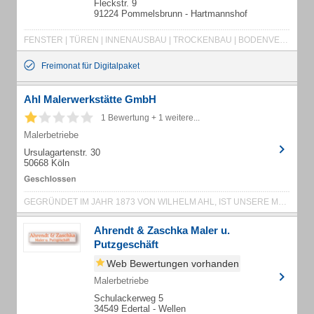
Fleckstr. 9
91224 Pommelsbrunn - Hartmannshof
FENSTER | TÜREN | INNENAUSBAU | TROCKENBAU | BODENVERLEGUNG
Freimonat für Digitalpaket
Ahl Malerwerkstätte GmbH
1 Bewertung + 1 weitere...
Malerbetriebe
Ursulagartenstr. 30
50668 Köln
GEGRÜNDET IM JAHR 1873 VON WILHELM AHL, IST UNSERE MALERWERKSTÄTTE SCHON SEIT ...
Ahrendt & Zaschka Maler u.
Putzgeschäft
Web Bewertungen vorhanden
Malerbetriebe
Schulackerweg 5
34549 Edertal - Wellen