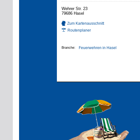
Wehrer Str. 23
79686 Hasel
Zum Kartenausschnitt
Routenplaner
Branche:
Feuerwehren in Hasel