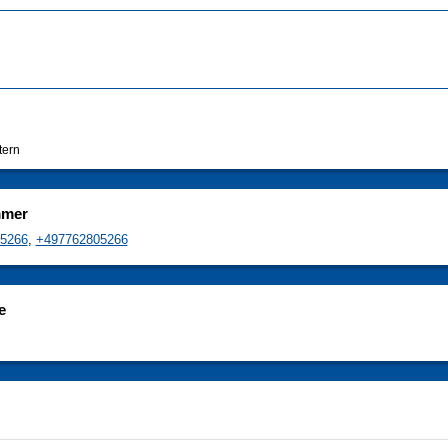
tern
mmer
5266
,
+497762805266
e