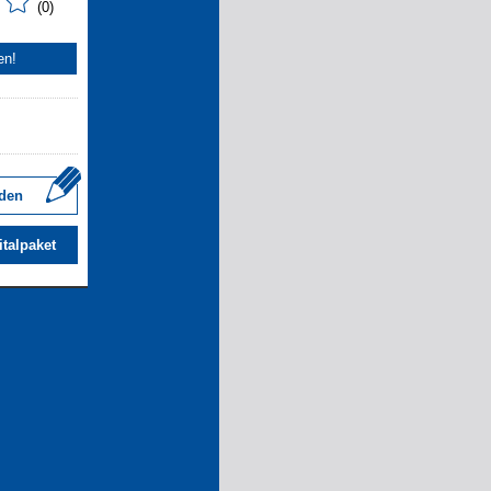
(0)
en!
den
italpaket