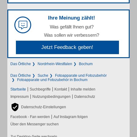
Ihre Meinung zählt!
Was gefällt Ihnen gut?
Was sollen wir verbessern?
Jetzt Feedback geben!
Das Örtliche
Nordrhein-Westfalen
Bochum
Das Örtliche
Suche
Fotoapparate und Fotozubehör
Fotoapparate und Fotozubehör in Bochum
|
|
|
Startseite
Suchbegriffe
Kontakt
Inhalte melden
|
|
Impressum
Nutzungsbedingungen
Datenschutz
Datenschutz-Einstellungen
|
Facebook - Fan werden
Auf Instagram folgen
Über den Messenger suchen
Zur Desktop-Seite wechseln