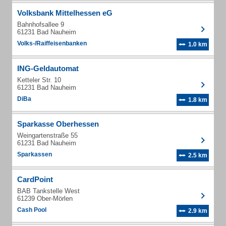
Volksbank Mittelhessen eG
Bahnhofsallee 9
61231 Bad Nauheim
Volks-/Raiffeisenbanken
1.0 km
ING-Geldautomat
Ketteler Str. 10
61231 Bad Nauheim
DiBa
1.8 km
Sparkasse Oberhessen
Weingartenstraße 55
61231 Bad Nauheim
Sparkassen
2.5 km
CardPoint
BAB Tankstelle West
61239 Ober-Mörlen
Cash Pool
2.9 km