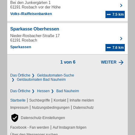
Bei den Junkergärten 1
61191 Rosbach vor der Höhe
Volks-/Raiffeisenbanken
7.5 km
Sparkasse Oberhessen
Nieder-Rosbacher-Straße 17
61191 Rosbach
Sparkassen
7.6 km
1 von 6
WEITER
Das Örtliche
Geldautomaten-Suche
Geldautomaten Bad Nauheim
Das Örtliche
Hessen
Bad Nauheim
|
|
|
Startseite
Suchbegriffe
Kontakt
Inhalte melden
|
|
Impressum
Nutzungsbedingungen
Datenschutz
Datenschutz-Einstellungen
|
Facebook - Fan werden
Auf Instagram folgen
Über den Messenger suchen