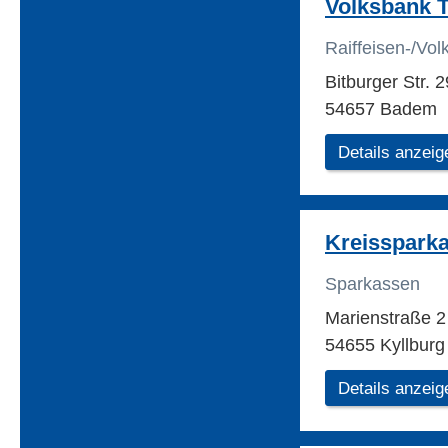
Volksbank T
Raiffeisen-/Vo
Bitburger Str. 
54657 Badem
Details anzeig
Kreisspark
Sparkassen
Marienstraße 
54655 Kyllburg
Details anzeig