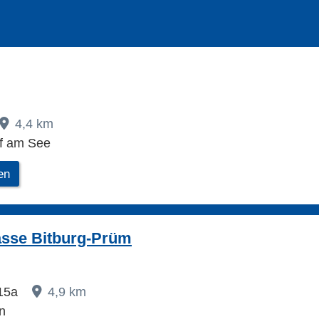
4,4 km
rf am See
en
asse Bitburg-Prüm
 15a
4,9 km
n