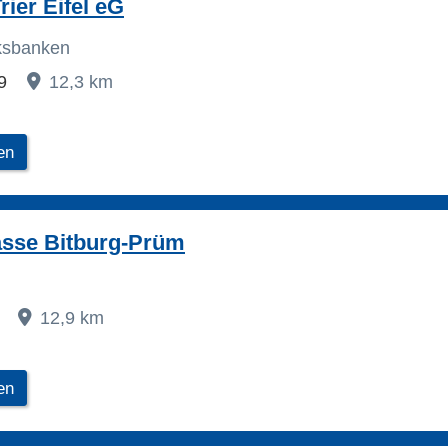
rier Eifel eG
lksbanken
29
12,3 km
en
asse Bitburg-Prüm
2
12,9 km
en