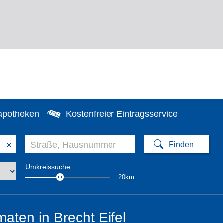
apotheken
Kostenfreier Eintragsservice
×
Umkreissuche:
20km
aten in Brecht Eifel