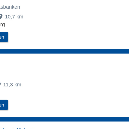
lksbanken
10,7 km
rg
en
11,3 km
en