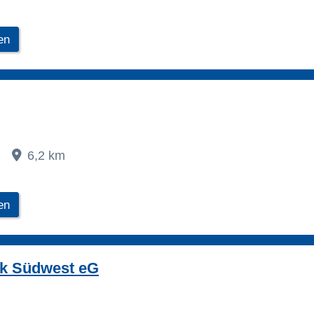
en
8
6,2 km
en
k Südwest eG