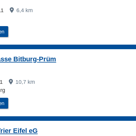
11
6,4 km
en
asse Bitburg-Prüm
 1
10,7 km
rg
en
rier Eifel eG