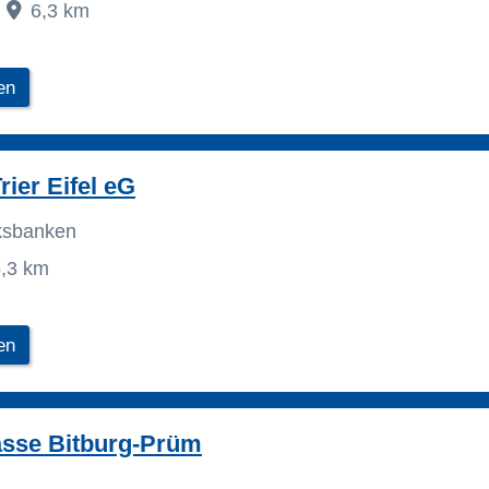
6,3 km
en
rier Eifel eG
lksbanken
,3 km
en
asse Bitburg-Prüm