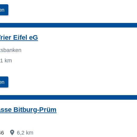
en
rier Eifel eG
lksbanken
,1 km
en
asse Bitburg-Prüm
 46
6,2 km