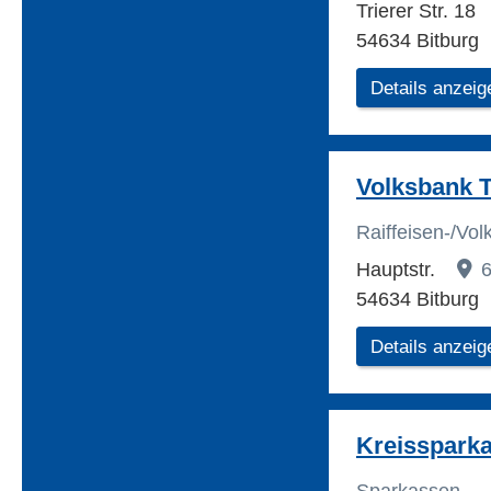
Trierer Str. 18
54634 Bitburg
Details anzeig
Volksbank T
Raiffeisen-/Vo
Hauptstr.
6
54634 Bitburg
Details anzeig
Kreisspark