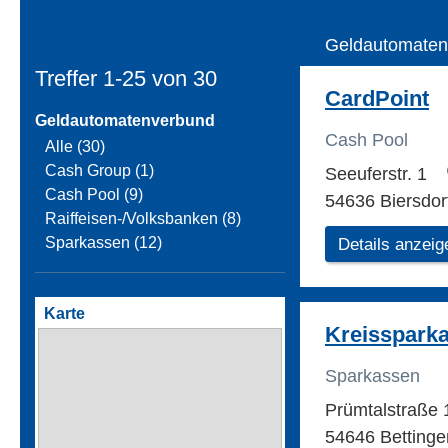
Geldautomaten
Treffer 1-25 von
30
CardPoint
Geldautomatenverbund
Cash Pool
Alle (30)
Cash Group (1)
Seeuferstr. 1
Cash Pool (9)
54636 Biersdo
Raiffeisen-/Volksbanken (8)
Sparkassen (12)
Details anzeig
Karte
Kreisspark
Sparkassen
Prümtalstraße
54646 Bettinge