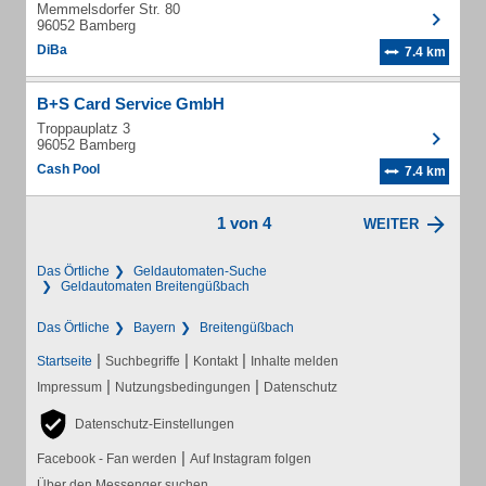
Memmelsdorfer Str. 80
96052 Bamberg
DiBa
7.4 km
B+S Card Service GmbH
Troppauplatz 3
96052 Bamberg
Cash Pool
7.4 km
1 von 4
WEITER
Das Örtliche
Geldautomaten-Suche
Geldautomaten Breitengüßbach
Das Örtliche
Bayern
Breitengüßbach
|
|
|
Startseite
Suchbegriffe
Kontakt
Inhalte melden
|
|
Impressum
Nutzungsbedingungen
Datenschutz
Datenschutz-Einstellungen
|
Facebook - Fan werden
Auf Instagram folgen
Über den Messenger suchen