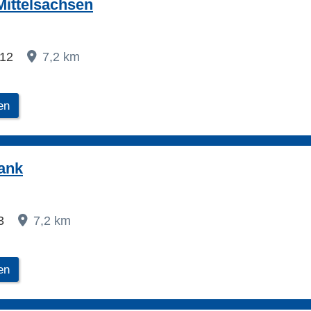
ittelsachsen
 12
7,2 km
en
ank
 3
7,2 km
en