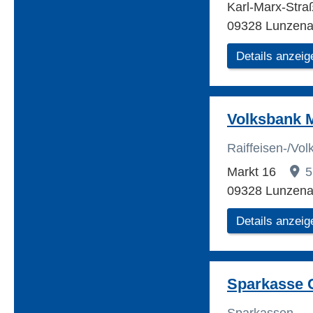
Karl-Marx-Stra
09328 Lunzen
Details anzeig
Volksbank M
Raiffeisen-/Vo
Markt 16
5
09328 Lunzen
Details anzeig
Sparkasse 