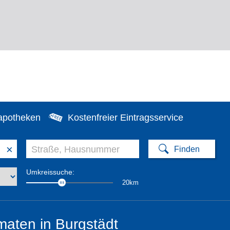
apotheken
Kostenfreier Eintragsservice
×
Umkreissuche:
20km
aten in Burgstädt