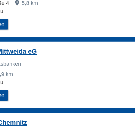
ße 4
5,8 km
au
en
ittweida eG
lksbanken
,9 km
au
en
Chemnitz