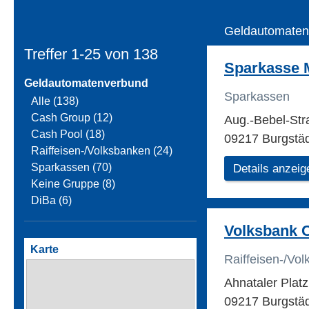
Geldautomaten
Treffer 1-25 von
138
Sparkasse M
Geldautomatenverbund
Sparkassen
Alle (138)
Cash Group (12)
Aug.-Bebel-St
Cash Pool (18)
09217 Burgstä
Raiffeisen-/Volksbanken (24)
Sparkassen (70)
Details anzeig
Keine Gruppe (8)
DiBa (6)
Volksbank 
Karte
Raiffeisen-/Vo
Ahnataler Plat
09217 Burgstä