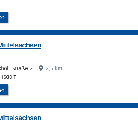
en
ittelsachsen
holl-Straße 2
3,6 km
nsdorf
en
ittelsachsen