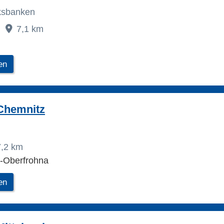
lksbanken
7,1 km
en
Chemnitz
7,2 km
-Oberfrohna
en