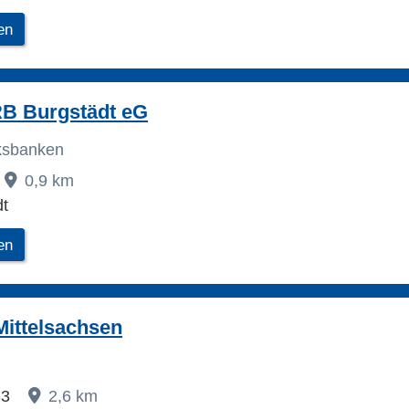
en
RB Burgstädt eG
lksbanken
0,9 km
dt
en
ittelsachsen
33
2,6 km