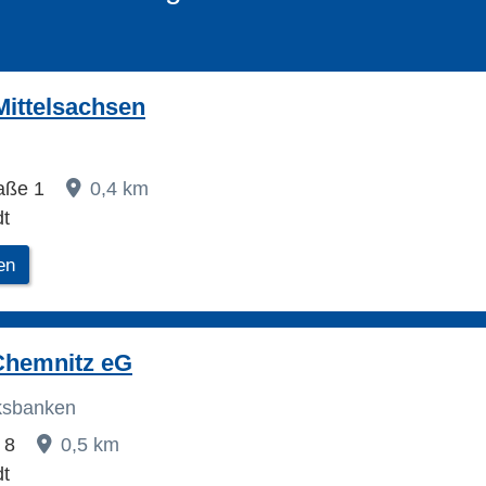
ittelsachsen
raße 1
0,4 km
dt
en
Chemnitz eG
lksbanken
z 8
0,5 km
dt