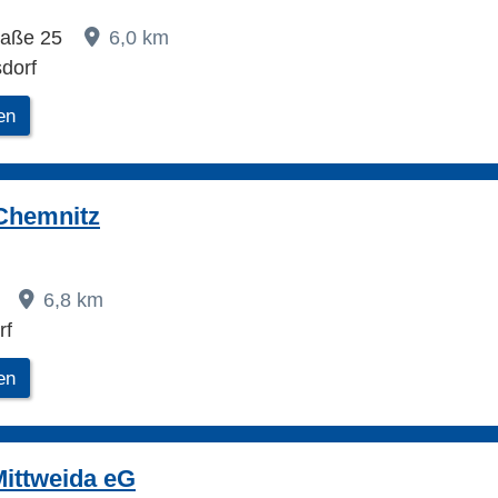
raße 25
6,0 km
dorf
en
Chemnitz
2
6,8 km
rf
en
ittweida eG