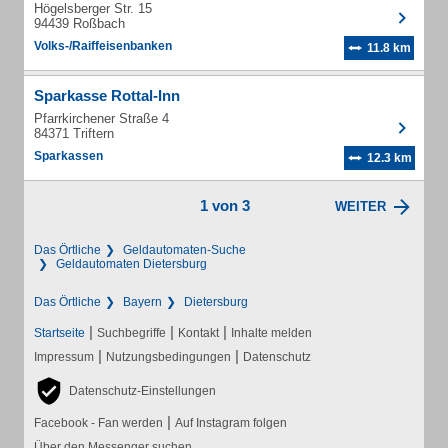
Högelsberger Str. 15
94439 Roßbach
Volks-/Raiffeisenbanken
11.8 km
Sparkasse Rottal-Inn
Pfarrkirchener Straße 4
84371 Triftern
Sparkassen
12.3 km
1 von 3
WEITER
Das Örtliche
Geldautomaten-Suche
Geldautomaten Dietersburg
Das Örtliche
Bayern
Dietersburg
|
|
|
Startseite
Suchbegriffe
Kontakt
Inhalte melden
|
|
Impressum
Nutzungsbedingungen
Datenschutz
Datenschutz-Einstellungen
|
Facebook - Fan werden
Auf Instagram folgen
Über den Messenger suchen