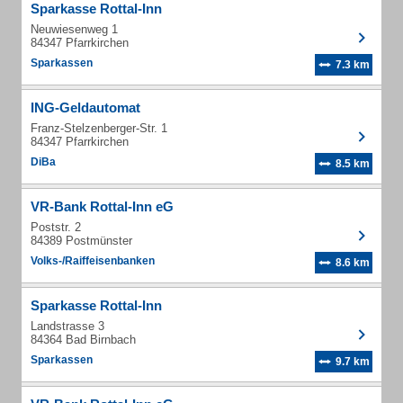
Sparkasse Rottal-Inn
Neuwiesenweg 1
84347 Pfarrkirchen
Sparkassen
7.3 km
ING-Geldautomat
Franz-Stelzenberger-Str. 1
84347 Pfarrkirchen
DiBa
8.5 km
VR-Bank Rottal-Inn eG
Poststr. 2
84389 Postmünster
Volks-/Raiffeisenbanken
8.6 km
Sparkasse Rottal-Inn
Landstrasse 3
84364 Bad Birnbach
Sparkassen
9.7 km