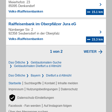
Meierhofstr. 23
85095 Denkendorf
Volks-/Raiffeisenbanken
15.1 km
Raiffeisenbank im Oberpfälzer Jura eG
Nürnberger Str. 2
92358 Seubersdorf in der Oberpfalz
Volks-/Raiffeisenbanken
15.3 km
1 von 2
WEITER
Das Örtliche
Geldautomaten-Suche
Geldautomaten Dietfurt a d Altmühl
Das Örtliche
Bayern
Dietfurt a d Altmühl
|
|
|
Startseite
Suchbegriffe
Kontakt
Inhalte melden
|
|
Impressum
Nutzungsbedingungen
Datenschutz
Datenschutz-Einstellungen
|
Facebook - Fan werden
Auf Instagram folgen
Über den Messenger suchen