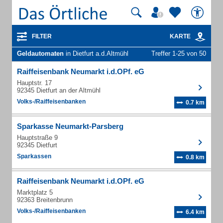
FILTER
KARTE
Geldautomaten
in Dietfurt a.d.Altmühl
Treffer 1-25 von 50
Raiffeisenbank Neumarkt i.d.OPf. eG
Hauptstr. 17
92345 Dietfurt an der Altmühl
Volks-/Raiffeisenbanken
0.7 km
Sparkasse Neumarkt-Parsberg
Hauptstraße 9
92345 Dietfurt
Sparkassen
0.8 km
Raiffeisenbank Neumarkt i.d.OPf. eG
Marktplatz 5
92363 Breitenbrunn
Volks-/Raiffeisenbanken
6.4 km