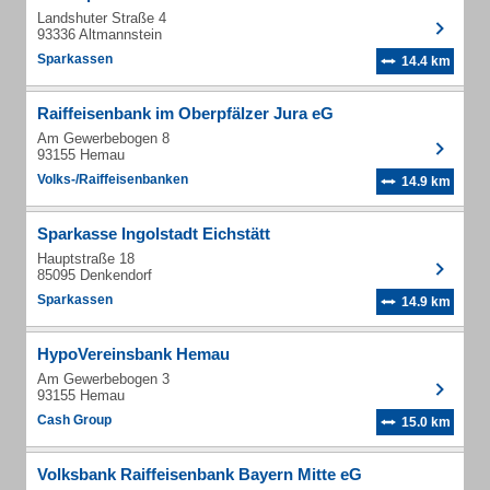
Landshuter Straße 4
93336 Altmannstein
Sparkassen
14.4 km
Raiffeisenbank im Oberpfälzer Jura eG
Am Gewerbebogen 8
93155 Hemau
Volks-/Raiffeisenbanken
14.9 km
Sparkasse Ingolstadt Eichstätt
Hauptstraße 18
85095 Denkendorf
Sparkassen
14.9 km
HypoVereinsbank Hemau
Am Gewerbebogen 3
93155 Hemau
Cash Group
15.0 km
Volksbank Raiffeisenbank Bayern Mitte eG