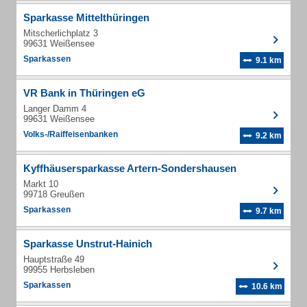
Sparkasse Mittelthüringen
Mitscherlichplatz 3
99631 Weißensee
Sparkassen
9.1 km
VR Bank in Thüringen eG
Langer Damm 4
99631 Weißensee
Volks-/Raiffeisenbanken
9.2 km
Kyffhäusersparkasse Artern-Sondershausen
Markt 10
99718 Greußen
Sparkassen
9.7 km
Sparkasse Unstrut-Hainich
Hauptstraße 49
99955 Herbsleben
Sparkassen
10.6 km