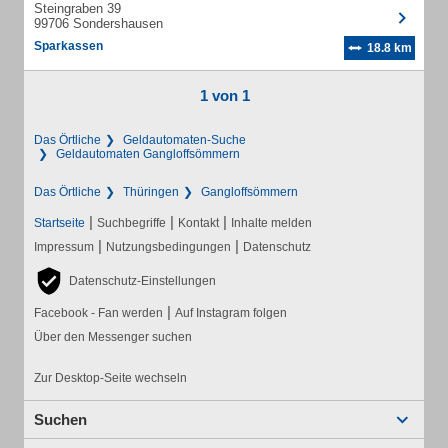
Steingraben 39
99706 Sondershausen
Sparkassen
18.8 km
1 von 1
Das Örtliche
Geldautomaten-Suche
Geldautomaten Gangloffsömmern
Das Örtliche
Thüringen
Gangloffsömmern
|
|
|
Startseite
Suchbegriffe
Kontakt
Inhalte melden
|
|
Impressum
Nutzungsbedingungen
Datenschutz
Datenschutz-Einstellungen
|
Facebook - Fan werden
Auf Instagram folgen
Über den Messenger suchen
Zur Desktop-Seite wechseln
Suchen