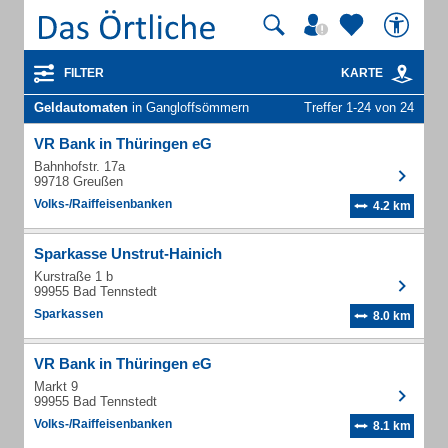
FILTER
KARTE
Geldautomaten
in Gangloffsömmern
Treffer 1-24 von 24
VR Bank in Thüringen eG
Bahnhofstr. 17a
99718 Greußen
Volks-/Raiffeisenbanken
4.2 km
Sparkasse Unstrut-Hainich
Kurstraße 1 b
99955 Bad Tennstedt
Sparkassen
8.0 km
VR Bank in Thüringen eG
Markt 9
99955 Bad Tennstedt
Volks-/Raiffeisenbanken
8.1 km