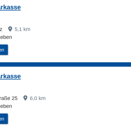
arkasse
 z
5,1 km
leben
en
arkasse
raße 25
6,0 km
leben
en