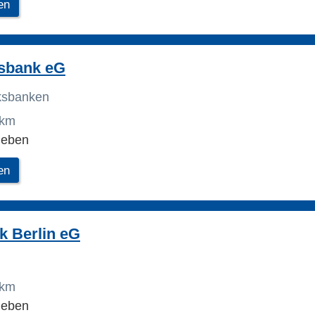
en
ksbank eG
lksbanken
 km
leben
en
k Berlin eG
 km
leben