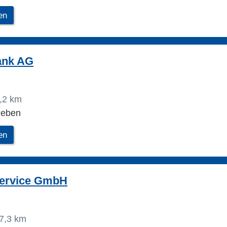
en
nk AG
,2 km
leben
en
ervice GmbH
7,3 km