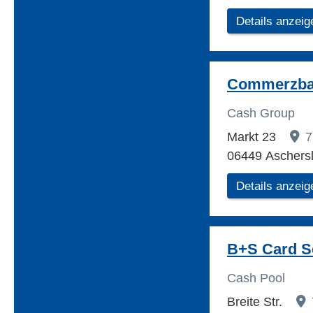
Details anzeig
Commerzba
Cash Group
Markt 23
7
06449 Aschers
Details anzeig
B+S Card S
Cash Pool
Breite Str.