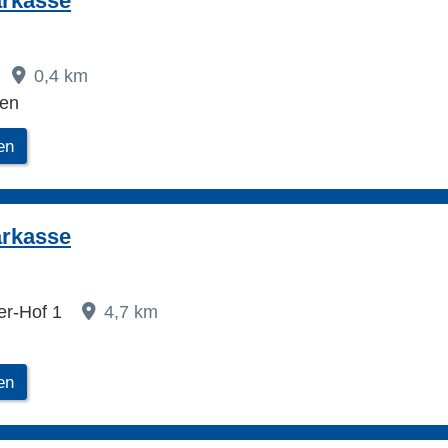
arkasse
0,4 km
ben
en
arkasse
er-Hof 1
4,7 km
en