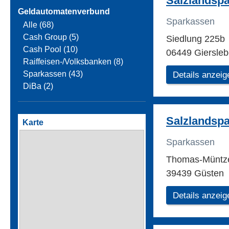
Salzlandsp
Geldautomatenverbund
Sparkassen
Alle (68)
Cash Group (5)
Siedlung 225b
Cash Pool (10)
06449 Giersle
Raiffeisen-/Volksbanken (8)
Sparkassen (43)
Details anzeig
DiBa (2)
Salzlandsp
Karte
Sparkassen
Thomas-Müntz
39439 Güsten
Details anzeig