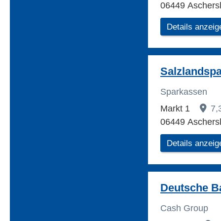
06449 Aschers
Details anzeig
Salzlandsp
Sparkassen
Markt 1
7,
06449 Aschers
Details anzeig
Deutsche B
Cash Group