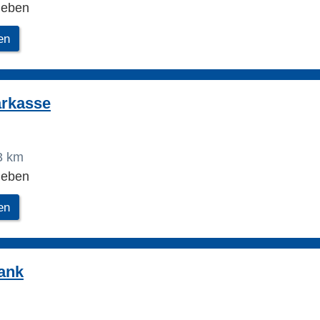
leben
en
arkasse
3 km
leben
en
ank