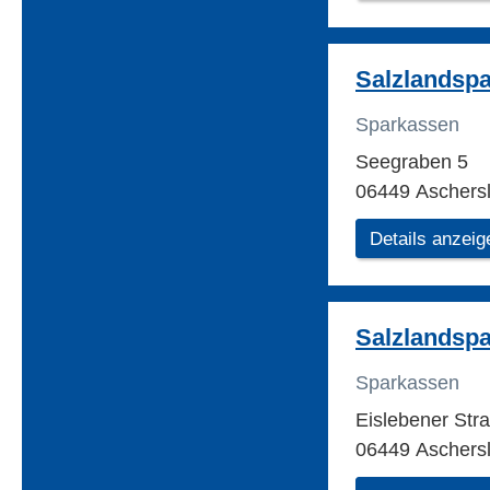
Salzlandsp
Sparkassen
Seegraben 5
06449 Aschers
Details anzeig
Salzlandsp
Sparkassen
Eislebener Str
06449 Aschers