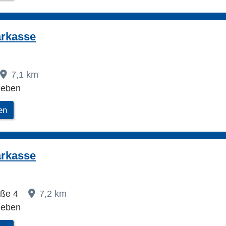
arkasse
7,1 km
leben
en
arkasse
aße 4
7,2 km
leben