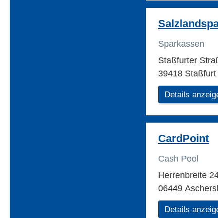
Salzlandsp
Sparkassen
Staßfurter Str
39418 Staßfurt
Details anzeig
CardPoint
Cash Pool
Herrenbreite 2
06449 Aschers
Details anzeig