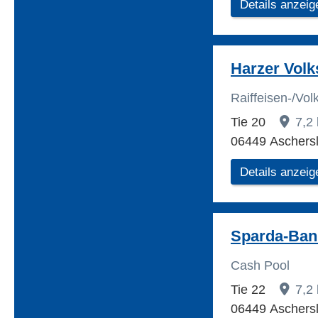
Details anzeig
Harzer Vol
Raiffeisen-/Vo
Tie 20
7,2
06449 Aschers
Details anzeig
Sparda-Ban
Cash Pool
Tie 22
7,2
06449 Aschers