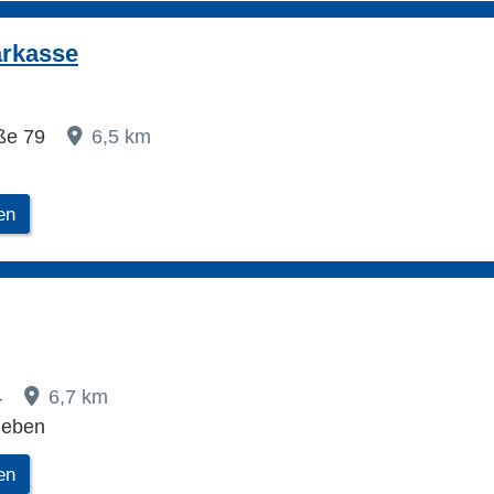
arkasse
aße 79
6,5 km
en
4
6,7 km
leben
en