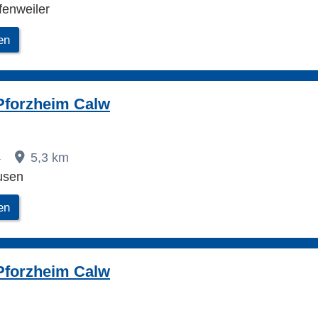
fenweiler
en
Pforzheim Calw
4
5,3 km
usen
en
Pforzheim Calw