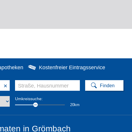
apotheken
Kostenfreier Eintragsservice
×
Umkreissuche:
20km
maten in Grömbach