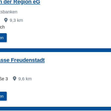
n der Region eG
lksbanken
8
9,3 km
ach
en
asse Freudenstadt
aße 3
9,6 km
d
en