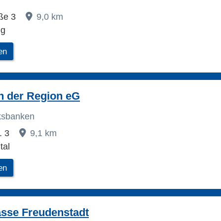
aße 3
9,0 km
ig
en
n der Region eG
lksbanken
. 3
9,1 km
tal
en
asse Freudenstadt