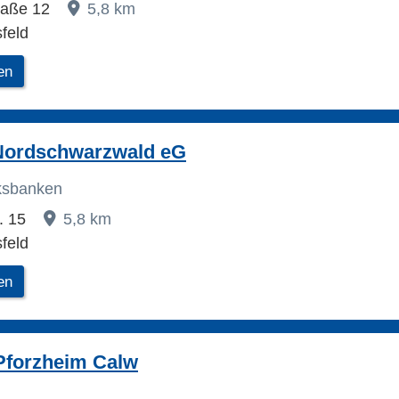
traße 12
5,8 km
feld
en
Nordschwarzwald eG
lksbanken
r. 15
5,8 km
feld
en
Pforzheim Calw