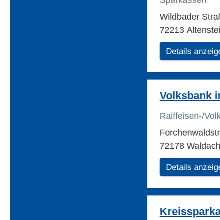
Sparkassen
Wildbader Str
72213 Altenste
Details anzeig
Volksbank i
Raiffeisen-/Vo
Forchenwaldstr
72178 Waldach
Details anzeig
Kreisspark