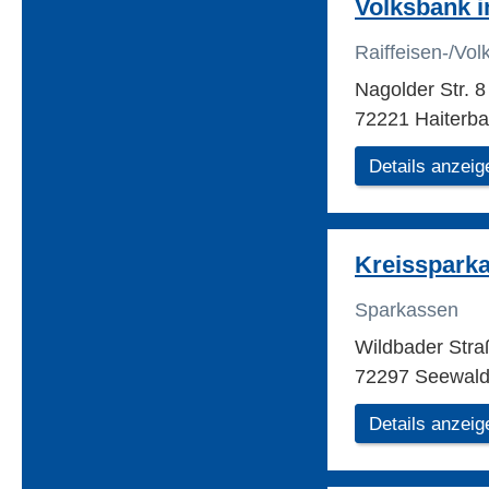
Volksbank i
Raiffeisen-/Vo
Nagolder Str. 
72221 Haiterb
Details anzeig
Kreisspark
Sparkassen
Wildbader Str
72297 Seewal
Details anzeig