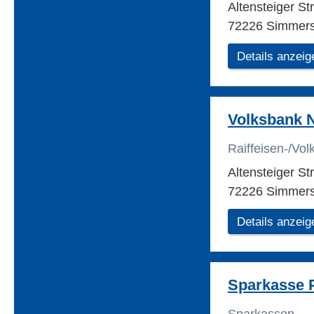
Altensteiger S
72226 Simmers
Details anzeig
Volksbank 
Raiffeisen-/Vo
Altensteiger St
72226 Simmers
Details anzeig
Sparkasse 