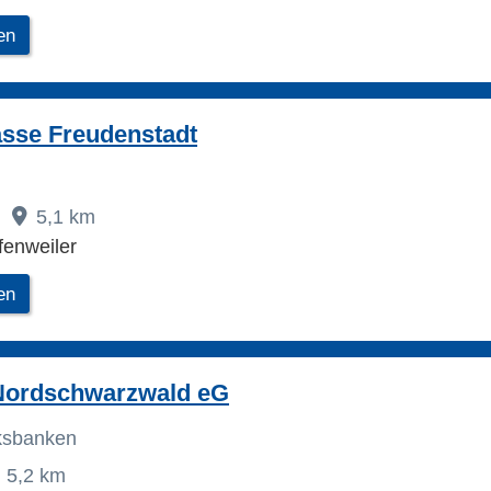
en
asse Freudenstadt
5,1 km
fenweiler
en
Nordschwarzwald eG
lksbanken
5,2 km