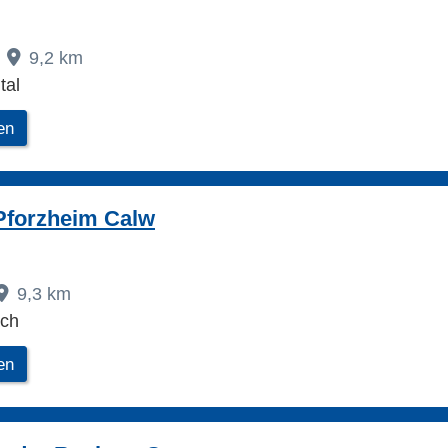
9,2 km
tal
en
Pforzheim Calw
9,3 km
ach
en