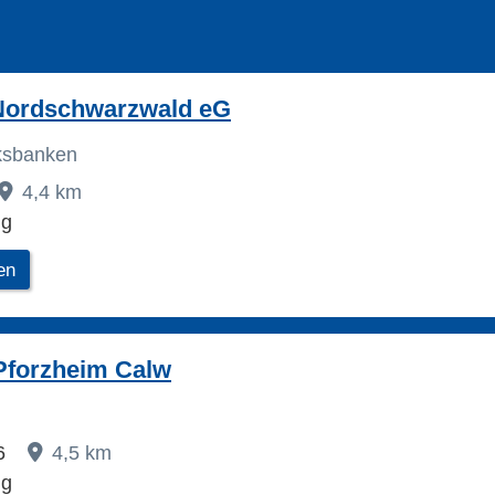
Nordschwarzwald eG
lksbanken
4,4 km
ig
en
Pforzheim Calw
16
4,5 km
ig