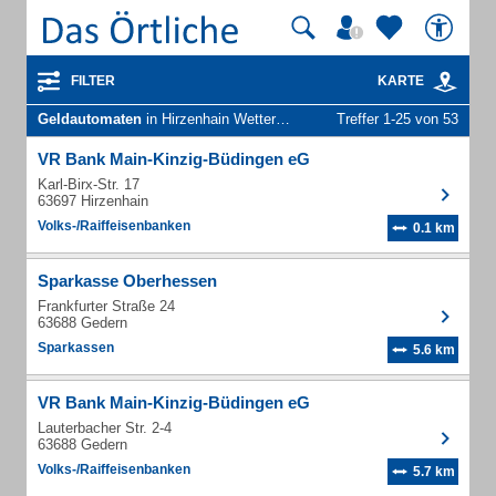
FILTER
KARTE
Geldautomaten
in Hirzenhain Wetteraukr
Treffer 1-25 von 53
VR Bank Main-Kinzig-Büdingen eG
Karl-Birx-Str. 17
63697 Hirzenhain
Volks-/Raiffeisenbanken
0.1 km
Sparkasse Oberhessen
Frankfurter Straße 24
63688 Gedern
Sparkassen
5.6 km
VR Bank Main-Kinzig-Büdingen eG
Lauterbacher Str. 2-4
63688 Gedern
Volks-/Raiffeisenbanken
5.7 km