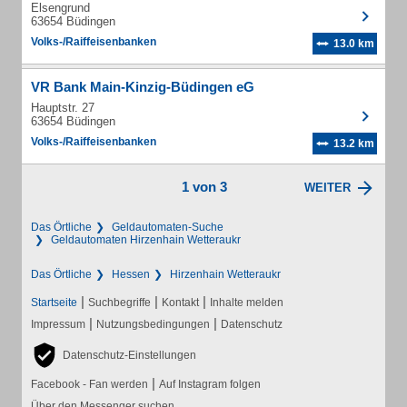
Elsengrund
63654 Büdingen
Volks-/Raiffeisenbanken
13.0 km
VR Bank Main-Kinzig-Büdingen eG
Hauptstr. 27
63654 Büdingen
Volks-/Raiffeisenbanken
13.2 km
1 von 3
WEITER
Das Örtliche
Geldautomaten-Suche
Geldautomaten Hirzenhain Wetteraukr
Das Örtliche
Hessen
Hirzenhain Wetteraukr
|
|
|
Startseite
Suchbegriffe
Kontakt
Inhalte melden
|
|
Impressum
Nutzungsbedingungen
Datenschutz
Datenschutz-Einstellungen
|
Facebook - Fan werden
Auf Instagram folgen
Über den Messenger suchen