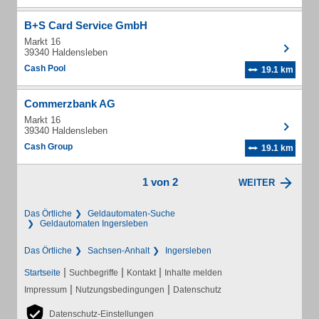
B+S Card Service GmbH
Markt 16
39340 Haldensleben
Cash Pool
19.1 km
Commerzbank AG
Markt 16
39340 Haldensleben
Cash Group
19.1 km
1 von 2
WEITER
Das Örtliche
Geldautomaten-Suche
Geldautomaten Ingersleben
Das Örtliche
Sachsen-Anhalt
Ingersleben
|
|
|
Startseite
Suchbegriffe
Kontakt
Inhalte melden
|
|
Impressum
Nutzungsbedingungen
Datenschutz
Datenschutz-Einstellungen