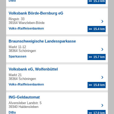
DiBa
15.3 km
Volksbank Börde-Bernburg eG
Ringstr. 33
39164 Wanzleben-Börde
Volks-/Raiffeisenbanken
15.4 km
Braunschweigische Landessparkasse
Markt 11-12
38364 Schöningen
Sparkassen
15.7 km
Volksbank eG, Wolfenbüttel
Markt 21
38364 Schöningen
Volks-/Raiffeisenbanken
15.8 km
ING-Geldautomat
Alvensleber Landstr. 5
39340 Haldensleben
DiBa
17.0 km