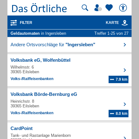
FILTER
KARTE
Geldautomaten
in Ingersleben
Treffer 1-25 von 27
Andere Ortsvorschläge für
"Ingersleben"
Volksbank eG, Wolfenbüttel
Wilhelmstr. 6
39365 Eilsleben
Volks-/Raiffeisenbanken
7.9 km
Volksbank Börde-Bernburg eG
Heinrichstr. 8
39365 Eilsleben
Volks-/Raiffeisenbanken
8.0 km
CardPoint
Tank- und Rastanlage Marienborn