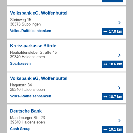
Volksbank eG, Wolfenbüttel
Steinweg 15
38373 Süpplingen
Volks-/Raiffeisenbanken
17.8 km
Kreissparkasse Börde
Neuhaldensleber Straße 46
39340 Haldensleben
Sparkassen
18.6 km
Volksbank eG, Wolfenbüttel
Hagenstr. 34
39340 Haldensleben
Volks-/Raiffeisenbanken
18.7 km
Deutsche Bank
Magdeburger Str. 23
39340 Haldensleben
Cash Group
19.1 km