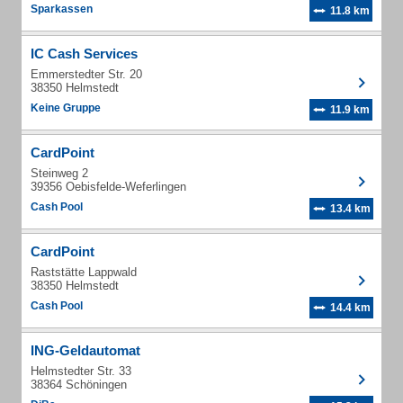
Sparkassen
11.8 km
IC Cash Services
Emmerstedter Str. 20
38350 Helmstedt
Keine Gruppe
11.9 km
CardPoint
Steinweg 2
39356 Oebisfelde-Weferlingen
Cash Pool
13.4 km
CardPoint
Raststätte Lappwald
38350 Helmstedt
Cash Pool
14.4 km
ING-Geldautomat
Helmstedter Str. 33
38364 Schöningen