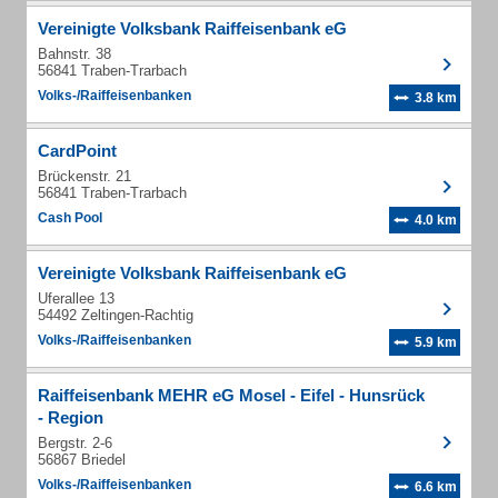
Vereinigte Volksbank Raiffeisenbank eG
Bahnstr. 38
56841 Traben-Trarbach
Volks-/Raiffeisenbanken
3.8 km
CardPoint
Brückenstr. 21
56841 Traben-Trarbach
Cash Pool
4.0 km
Vereinigte Volksbank Raiffeisenbank eG
Uferallee 13
54492 Zeltingen-Rachtig
Volks-/Raiffeisenbanken
5.9 km
Raiffeisenbank MEHR eG Mosel - Eifel - Hunsrück
- Region
Bergstr. 2-6
56867 Briedel
Volks-/Raiffeisenbanken
6.6 km