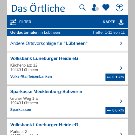
FILTER
KARTE
Geldautomaten
in Lübtheen
Treffer 1-11 von 11
Andere Ortsvorschläge für
"Lübtheen"
Volksbank Lüneburger Heide eG
Kirchenplatz 12
19249 Lübtheen
Volks-/Raiffeisenbanken
0.1 km
Sparkasse Mecklenburg-Schwerin
Grüner Weg 1 a
19249 Lübtheen
Sparkassen
0.6 km
Volksbank Lüneburger Heide eG
Parkstr. 2