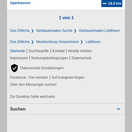
Sparkassen
18.9 km
1 von 1
Das Örtliche
Geldautomaten-Suche
Geldautomaten Lübtheen
Das Örtliche
Mecklenburg-Vorpommern
Lübtheen
|
|
|
Startseite
Suchbegriffe
Kontakt
Inhalte melden
|
|
Impressum
Nutzungsbedingungen
Datenschutz
Datenschutz-Einstellungen
|
Facebook - Fan werden
Auf Instagram folgen
Über den Messenger suchen
Zur Desktop-Seite wechseln
Suchen