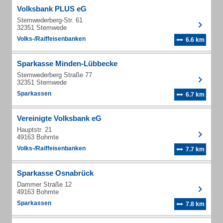
Volksbank PLUS eG
Stemwederberg-Str. 61
32351 Stemwede
Volks-/Raiffeisenbanken
6.6 km
Sparkasse Minden-Lübbecke
Stemwederberg Straße 77
32351 Stemwede
Sparkassen
6.7 km
Vereinigte Volksbank eG
Hauptstr. 21
49163 Bohmte
Volks-/Raiffeisenbanken
7.7 km
Sparkasse Osnabrück
Dammer Straße 12
49163 Bohmte
Sparkassen
7.8 km