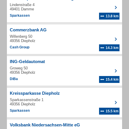
Lindenstraße 4
49401 Damme
Sparkassen
13.8 km
Commerzbank AG
Willenberg 50
49356 Diepholz
Cash Group
14.3 km
ING-Geldautomat
Groweg 50
49356 Diepholz
DiBa
15.4 km
Kreissparkasse Diepholz
Sparkassenstraße 1
49356 Diepholz
Sparkassen
15.5 km
Volksbank Niedersachsen-Mitte eG