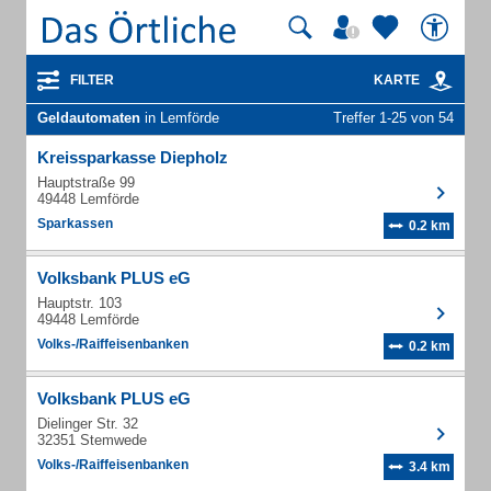
FILTER
KARTE
Geldautomaten
in Lemförde
Treffer 1-25 von 54
Kreissparkasse Diepholz
Hauptstraße 99
49448 Lemförde
Sparkassen
0.2 km
Volksbank PLUS eG
Hauptstr. 103
49448 Lemförde
Volks-/Raiffeisenbanken
0.2 km
Volksbank PLUS eG
Dielinger Str. 32
32351 Stemwede
Volks-/Raiffeisenbanken
3.4 km