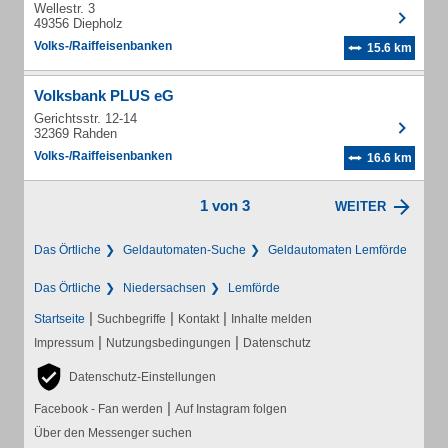
Wellestr. 3
49356 Diepholz
Volks-/Raiffeisenbanken
15.6 km
Volksbank PLUS eG
Gerichtsstr. 12-14
32369 Rahden
Volks-/Raiffeisenbanken
16.6 km
1 von 3
WEITER
Das Örtliche
Geldautomaten-Suche
Geldautomaten Lemförde
Das Örtliche
Niedersachsen
Lemförde
|
|
|
Startseite
Suchbegriffe
Kontakt
Inhalte melden
|
|
Impressum
Nutzungsbedingungen
Datenschutz
Datenschutz-Einstellungen
|
Facebook - Fan werden
Auf Instagram folgen
Über den Messenger suchen