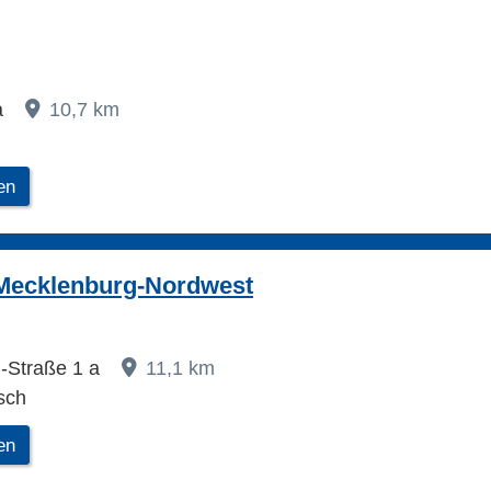
a
10,7 km
en
Mecklenburg-Nordwest
g-Straße 1 a
11,1 km
sch
en