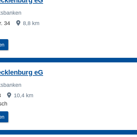
cklenburg eG
lksbanken
r. 34
8,8 km
en
cklenburg eG
lksbanken
3
10,4 km
sch
en