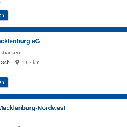
n
en
cklenburg eG
lksbanken
. 34b
13,3 km
en
Mecklenburg-Nordwest