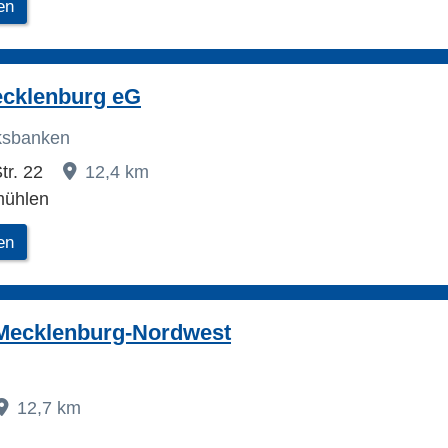
en
cklenburg eG
lksbanken
tr. 22
12,4 km
mühlen
en
Mecklenburg-Nordwest
12,7 km