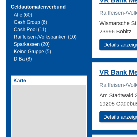
VR Bank Me
Geldautomatenverbund
Raiffeisen-/Vo
Alle (60)
Cash Group (6)
Wismarsche St
Cash Pool (11)
23996 Bobitz
Raiffeisen-/Volksbanken (10)
Sparkassen (20)
Details anzeig
Keine Gruppe (5)
DiBa (8)
VR Bank Me
Karte
Raiffeisen-/Vo
Am Stadtwald 
19205 Gadebu
Details anzeig