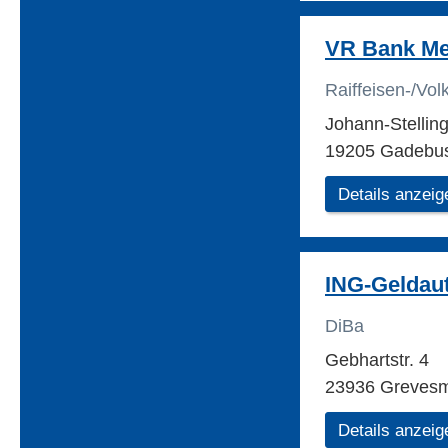
VR Bank Me
Raiffeisen-/Vo
Johann-Stellin
19205 Gadebu
Details anzeig
ING-Geldau
DiBa
Gebhartstr. 4
23936 Greves
Details anzeig