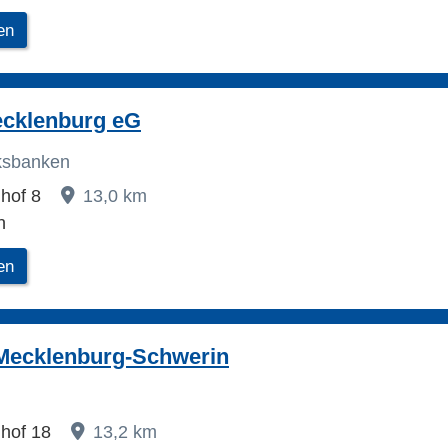
en
cklenburg eG
lksbanken
hof 8
13,0 km
n
en
Mecklenburg-Schwerin
hof 18
13,2 km