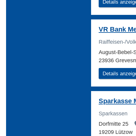
Details anzeig
VR Bank Me
Raiffeisen-/Vo
August-Bebel-S
23936 Greves
Details anzeig
Sparkasse 
Sparkassen
Dorfmitte 25
19209 Lützow