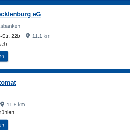
cklenburg eG
lksbanken
g-Str. 22b
11,1 km
sch
en
tomat
11,8 km
mühlen
en