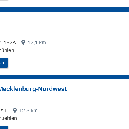
r. 152A
12,1 km
mühlen
en
Mecklenburg-Nordwest
tz 1
12,3 km
muehlen