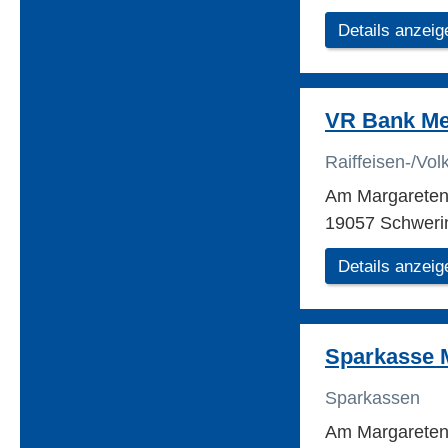
Details anzeig
VR Bank Me
Raiffeisen-/Vo
Am Margareten
19057 Schweri
Details anzeig
Sparkasse 
Sparkassen
Am Margareten