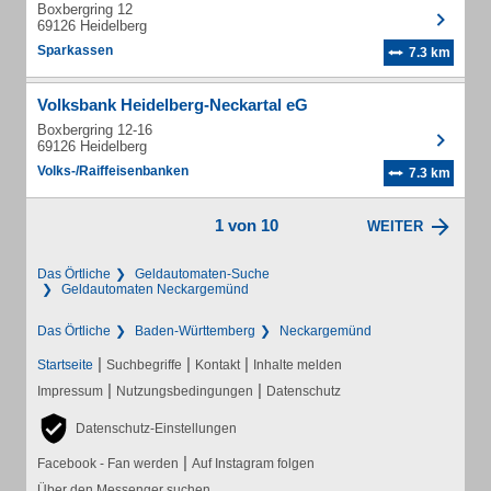
Boxbergring 12
69126 Heidelberg
Sparkassen
7.3 km
Volksbank Heidelberg-Neckartal eG
Boxbergring 12-16
69126 Heidelberg
Volks-/Raiffeisenbanken
7.3 km
1 von 10
WEITER
Das Örtliche
Geldautomaten-Suche
Geldautomaten Neckargemünd
Das Örtliche
Baden-Württemberg
Neckargemünd
|
|
|
Startseite
Suchbegriffe
Kontakt
Inhalte melden
|
|
Impressum
Nutzungsbedingungen
Datenschutz
Datenschutz-Einstellungen
|
Facebook - Fan werden
Auf Instagram folgen
Über den Messenger suchen