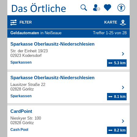
FILTER
KARTE
Geldautomaten
in Neißeaue
Treffer 1-25 von 28
Sparkasse Oberlausitz-Niederschlesien
Str. der Einheit 19/23
02923 Kodersdorf
Sparkassen
5.3 km
Sparkasse Oberlausitz-Niederschlesien
Lausitzer Straße 22
02828 Görlitz
Sparkassen
8.1 km
CardPoint
Nieskyer Str. 100
02828 Görlitz
Cash Pool
8.2 km