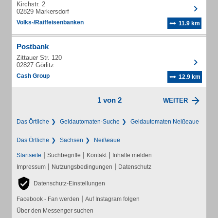
Kirchstr. 2
02829 Markersdorf
Volks-/Raiffeisenbanken
11.9 km
Postbank
Zittauer Str. 120
02827 Görlitz
Cash Group
12.9 km
1 von 2
WEITER
Das Örtliche
Geldautomaten-Suche
Geldautomaten Neißeaue
Das Örtliche
Sachsen
Neißeaue
|
|
|
Startseite
Suchbegriffe
Kontakt
Inhalte melden
|
|
Impressum
Nutzungsbedingungen
Datenschutz
Datenschutz-Einstellungen
|
Facebook - Fan werden
Auf Instagram folgen
Über den Messenger suchen