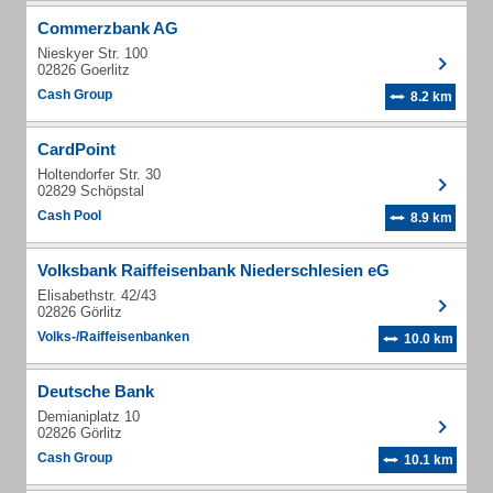
Commerzbank AG
Nieskyer Str. 100
02826 Goerlitz
Cash Group
8.2 km
CardPoint
Holtendorfer Str. 30
02829 Schöpstal
Cash Pool
8.9 km
Volksbank Raiffeisenbank Niederschlesien eG
Elisabethstr. 42/43
02826 Görlitz
Volks-/Raiffeisenbanken
10.0 km
Deutsche Bank
Demianiplatz 10
02826 Görlitz
Cash Group
10.1 km