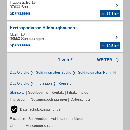
Hauptstraße 15
97633 Saal
Sparkassen
17.1 km
Kreissparkasse Hildburghausen
Markt 10
98553 Schleusingen
Sparkassen
18.5 km
1 von 2
WEITER
Das Örtliche
Geldautomaten-Suche
Geldautomaten Römhild
Das Örtliche
Thüringen
Römhild
|
|
|
Startseite
Suchbegriffe
Kontakt
Inhalte melden
|
|
Impressum
Nutzungsbedingungen
Datenschutz
Datenschutz-Einstellungen
|
Facebook - Fan werden
Auf Instagram folgen
Über den Messenger suchen