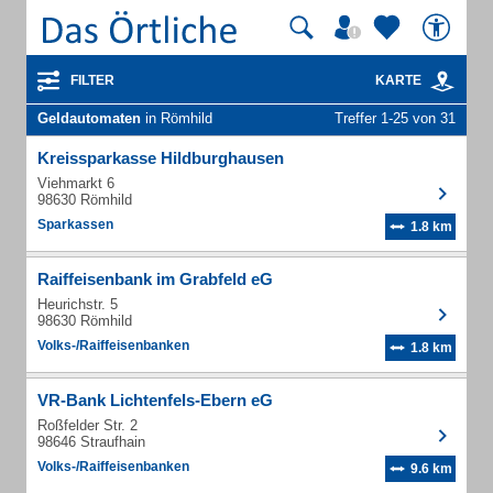
FILTER
KARTE
Geldautomaten
in Römhild
Treffer 1-25 von 31
Kreissparkasse Hildburghausen
Viehmarkt 6
98630 Römhild
Sparkassen
1.8 km
Raiffeisenbank im Grabfeld eG
Heurichstr. 5
98630 Römhild
Volks-/Raiffeisenbanken
1.8 km
VR-Bank Lichtenfels-Ebern eG
Roßfelder Str. 2
98646 Straufhain
Volks-/Raiffeisenbanken
9.6 km