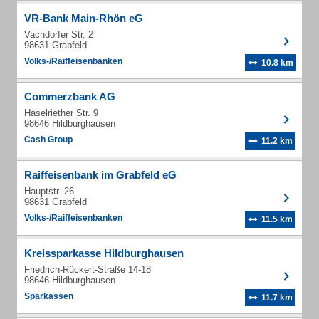
VR-Bank Main-Rhön eG
Vachdorfer Str. 2
98631 Grabfeld
Volks-/Raiffeisenbanken
10.8 km
Commerzbank AG
Häselriether Str. 9
98646 Hildburghausen
Cash Group
11.2 km
Raiffeisenbank im Grabfeld eG
Hauptstr. 26
98631 Grabfeld
Volks-/Raiffeisenbanken
11.5 km
Kreissparkasse Hildburghausen
Friedrich-Rückert-Straße 14-18
98646 Hildburghausen
Sparkassen
11.7 km