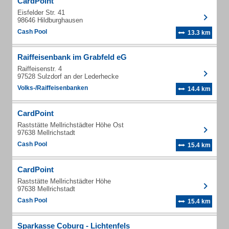
CardPoint
Eisfelder Str. 41
98646 Hildburghausen
Cash Pool
13.3 km
Raiffeisenbank im Grabfeld eG
Raiffeisenstr. 4
97528 Sulzdorf an der Lederhecke
Volks-/Raiffeisenbanken
14.4 km
CardPoint
Raststätte Mellrichstädter Höhe Ost
97638 Mellrichstadt
Cash Pool
15.4 km
CardPoint
Raststätte Mellrichstädter Höhe
97638 Mellrichstadt
Cash Pool
15.4 km
Sparkasse Coburg - Lichtenfels