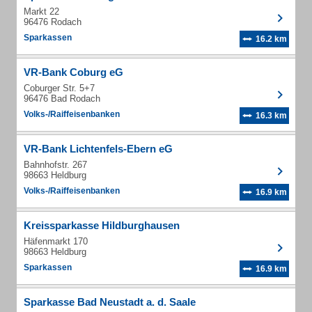
Markt 22
96476 Rodach
Sparkassen
16.2 km
VR-Bank Coburg eG
Coburger Str. 5+7
96476 Bad Rodach
Volks-/Raiffeisenbanken
16.3 km
VR-Bank Lichtenfels-Ebern eG
Bahnhofstr. 267
98663 Heldburg
Volks-/Raiffeisenbanken
16.9 km
Kreissparkasse Hildburghausen
Häfenmarkt 170
98663 Heldburg
Sparkassen
16.9 km
Sparkasse Bad Neustadt a. d. Saale