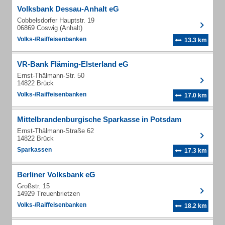
Volksbank Dessau-Anhalt eG
Cobbelsdorfer Hauptstr. 19
06869 Coswig (Anhalt)
Volks-/Raiffeisenbanken
13.3 km
VR-Bank Fläming-Elsterland eG
Ernst-Thälmann-Str. 50
14822 Brück
Volks-/Raiffeisenbanken
17.0 km
Mittelbrandenburgische Sparkasse in Potsdam
Ernst-Thälmann-Straße 62
14822 Brück
Sparkassen
17.3 km
Berliner Volksbank eG
Großstr. 15
14929 Treuenbrietzen
Volks-/Raiffeisenbanken
18.2 km