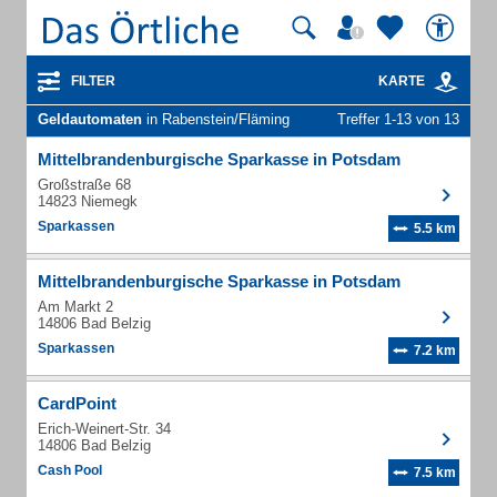
FILTER
KARTE
Geldautomaten
in Rabenstein/Fläming
Treffer 1-13 von 13
Mittelbrandenburgische Sparkasse in Potsdam
Großstraße 68
14823 Niemegk
Sparkassen
5.5 km
Mittelbrandenburgische Sparkasse in Potsdam
Am Markt 2
14806 Bad Belzig
Sparkassen
7.2 km
CardPoint
Erich-Weinert-Str. 34
14806 Bad Belzig
Cash Pool
7.5 km