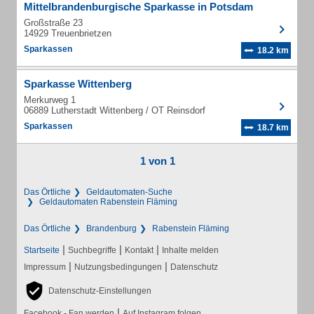
Mittelbrandenburgische Sparkasse in Potsdam
Großstraße 23
14929 Treuenbrietzen
Sparkassen
18.2 km
Sparkasse Wittenberg
Merkurweg 1
06889 Lutherstadt Wittenberg / OT Reinsdorf
Sparkassen
18.7 km
1 von 1
Das Örtliche
Geldautomaten-Suche
Geldautomaten Rabenstein Fläming
Das Örtliche
Brandenburg
Rabenstein Fläming
|
|
|
Startseite
Suchbegriffe
Kontakt
Inhalte melden
|
|
Impressum
Nutzungsbedingungen
Datenschutz
Datenschutz-Einstellungen
|
Facebook - Fan werden
Auf Instagram folgen