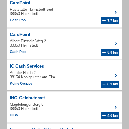
CardPoint
Raststätte Helmstedt Süd
38350 Helmstedt
Cash Pool
7.7 km
CardPoint
Albert-Einstein-Weg 2
38350 Helmstedt
Cash Pool
8.8 km
IC Cash Services
Auf der Heide 2
38154 Königslutter am Elm
Keine Gruppe
8.9 km
ING-Geldautomat
Magdeburger Berg 5
38350 Helmstedt
DiBa
9.0 km