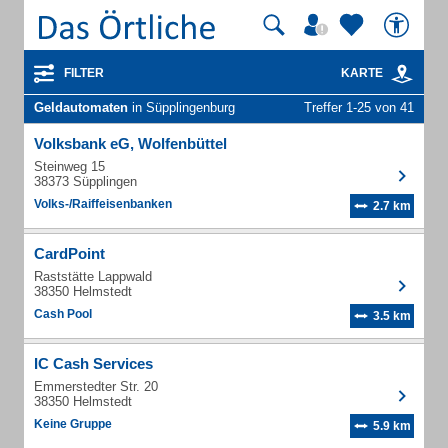
FILTER
KARTE
Geldautomaten
in Süpplingenburg
Treffer 1-25 von 41
Volksbank eG, Wolfenbüttel
Steinweg 15
38373 Süpplingen
Volks-/Raiffeisenbanken
2.7 km
CardPoint
Raststätte Lappwald
38350 Helmstedt
Cash Pool
3.5 km
IC Cash Services
Emmerstedter Str. 20
38350 Helmstedt
Keine Gruppe
5.9 km