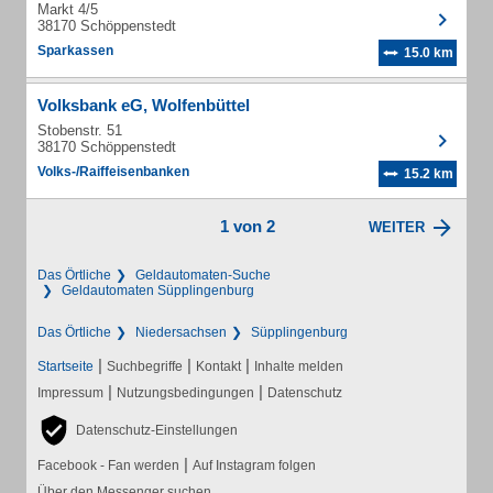
Markt 4/5
38170 Schöppenstedt
Sparkassen
15.0 km
Volksbank eG, Wolfenbüttel
Stobenstr. 51
38170 Schöppenstedt
Volks-/Raiffeisenbanken
15.2 km
1 von 2
WEITER
Das Örtliche
Geldautomaten-Suche
Geldautomaten Süpplingenburg
Das Örtliche
Niedersachsen
Süpplingenburg
|
|
|
Startseite
Suchbegriffe
Kontakt
Inhalte melden
|
|
Impressum
Nutzungsbedingungen
Datenschutz
Datenschutz-Einstellungen
|
Facebook - Fan werden
Auf Instagram folgen
Über den Messenger suchen