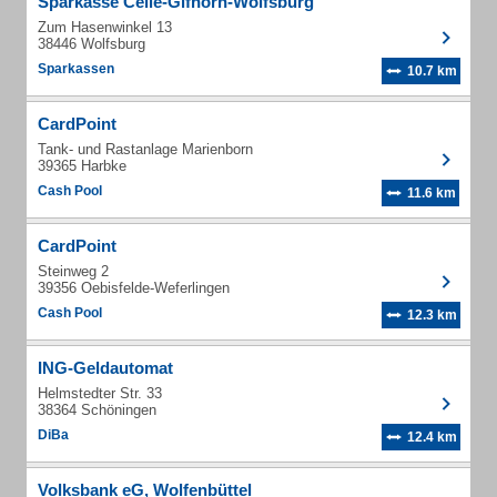
Sparkasse Celle-Gifhorn-Wolfsburg
Zum Hasenwinkel 13
38446 Wolfsburg
Sparkassen
10.7 km
CardPoint
Tank- und Rastanlage Marienborn
39365 Harbke
Cash Pool
11.6 km
CardPoint
Steinweg 2
39356 Oebisfelde-Weferlingen
Cash Pool
12.3 km
ING-Geldautomat
Helmstedter Str. 33
38364 Schöningen
DiBa
12.4 km
Volksbank eG, Wolfenbüttel