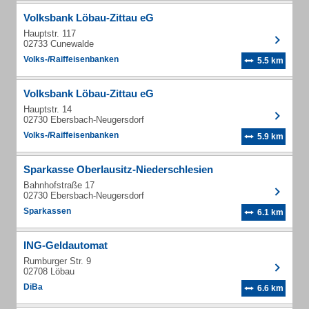
Volksbank Löbau-Zittau eG
Hauptstr. 117
02733 Cunewalde
Volks-/Raiffeisenbanken
5.5 km
Volksbank Löbau-Zittau eG
Hauptstr. 14
02730 Ebersbach-Neugersdorf
Volks-/Raiffeisenbanken
5.9 km
Sparkasse Oberlausitz-Niederschlesien
Bahnhofstraße 17
02730 Ebersbach-Neugersdorf
Sparkassen
6.1 km
ING-Geldautomat
Rumburger Str. 9
02708 Löbau
DiBa
6.6 km