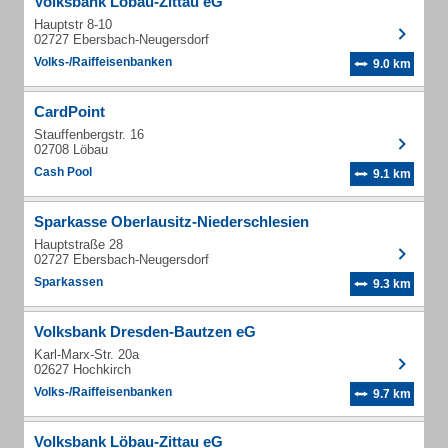
Volksbank Löbau-Zittau eG
Hauptstr 8-10
02727 Ebersbach-Neugersdorf
Volks-/Raiffeisenbanken
9.0 km
CardPoint
Stauffenbergstr. 16
02708 Löbau
Cash Pool
9.1 km
Sparkasse Oberlausitz-Niederschlesien
Hauptstraße 28
02727 Ebersbach-Neugersdorf
Sparkassen
9.3 km
Volksbank Dresden-Bautzen eG
Karl-Marx-Str. 20a
02627 Hochkirch
Volks-/Raiffeisenbanken
9.7 km
Volksbank Löbau-Zittau eG