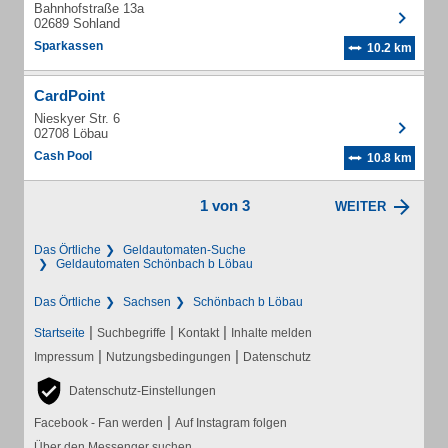
Bahnhofstraße 13a
02689 Sohland
Sparkassen
10.2 km
CardPoint
Nieskyer Str. 6
02708 Löbau
Cash Pool
10.8 km
1 von 3
WEITER
Das Örtliche
Geldautomaten-Suche
Geldautomaten Schönbach b Löbau
Das Örtliche
Sachsen
Schönbach b Löbau
|
|
|
Startseite
Suchbegriffe
Kontakt
Inhalte melden
|
|
Impressum
Nutzungsbedingungen
Datenschutz
Datenschutz-Einstellungen
|
Facebook - Fan werden
Auf Instagram folgen
Über den Messenger suchen