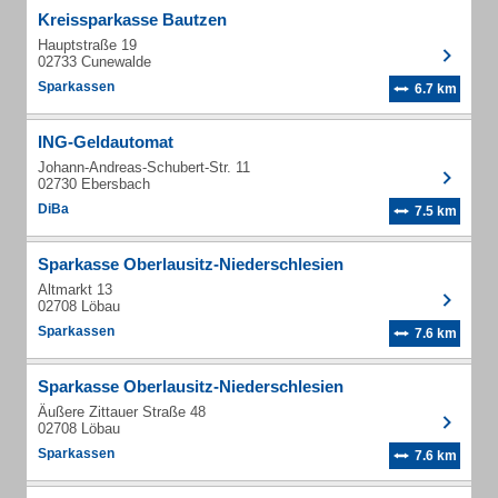
Kreissparkasse Bautzen
Hauptstraße 19
02733 Cunewalde
Sparkassen
6.7 km
ING-Geldautomat
Johann-Andreas-Schubert-Str. 11
02730 Ebersbach
DiBa
7.5 km
Sparkasse Oberlausitz-Niederschlesien
Altmarkt 13
02708 Löbau
Sparkassen
7.6 km
Sparkasse Oberlausitz-Niederschlesien
Äußere Zittauer Straße 48
02708 Löbau
Sparkassen
7.6 km