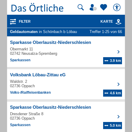
FILTER
KARTE
Geldautomaten
in Schönbach b Löbau
Treffer 1-25 von 66
Sparkasse Oberlausitz-Niederschlesien
Obermarkt 11
02742 Neusalza-Spremberg
Sparkassen
3.9 km
Volksbank Löbau-Zittau eG
Waldstr. 2
02736 Oppach
Volks-/Raiffeisenbanken
4.6 km
Sparkasse Oberlausitz-Niederschlesien
Dresdener Straße 8
02736 Oppach
Sparkassen
5.0 km