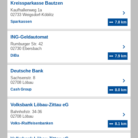
Kreissparkasse Bautzen
Kaufhallenweg 1a
02733 Weigsdorf-Köblitz
Sparkassen
7.8 km
ING-Geldautomat
Rumburger Str. 42
02730 Ebersbach
DiBa
7.9 km
Deutsche Bank
Sachsenstr. 8
02708 Löbau
Cash Group
8.0 km
Volksbank Löbau-Zittau eG
Bahnhofstr. 34-36
02708 Löbau
Volks-/Raiffeisenbanken
8.1 km