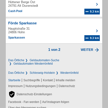
Hüttener Berge Ost
24791 Alt Duvenstedt
Cash Pool
9.3 km
Förde Sparkasse
Hauptstraße 31
24806 Hohn
Sparkassen
9.3 km
1 von 2
WEITER
Das Örtliche
Geldautomaten-Suche
Geldautomaten Westerrönfeld
Das Örtliche
Schleswig-Holstein
Westerrönfeld
|
|
|
Startseite
Suchbegriffe
Kontakt
Inhalte melden
|
|
Impressum
Nutzungsbedingungen
Datenschutz
Datenschutz-Einstellungen
|
Facebook - Fan werden
Auf Instagram folgen
Über den Messenger suchen