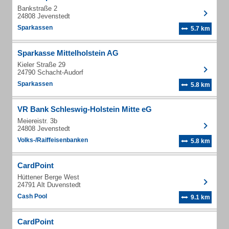
Bankstraße 2
24808 Jevenstedt
Sparkassen
5.7 km
Sparkasse Mittelholstein AG
Kieler Straße 29
24790 Schacht-Audorf
Sparkassen
5.8 km
VR Bank Schleswig-Holstein Mitte eG
Meiereistr. 3b
24808 Jevenstedt
Volks-/Raiffeisenbanken
5.8 km
CardPoint
Hüttener Berge West
24791 Alt Duvenstedt
Cash Pool
9.1 km
CardPoint