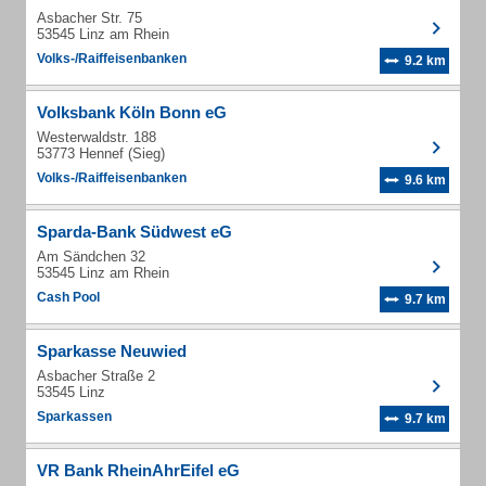
Asbacher Str. 75
53545 Linz am Rhein
Volks-/Raiffeisenbanken
9.2 km
Volksbank Köln Bonn eG
Westerwaldstr. 188
53773 Hennef (Sieg)
Volks-/Raiffeisenbanken
9.6 km
Sparda-Bank Südwest eG
Am Sändchen 32
53545 Linz am Rhein
Cash Pool
9.7 km
Sparkasse Neuwied
Asbacher Straße 2
53545 Linz
Sparkassen
9.7 km
VR Bank RheinAhrEifel eG