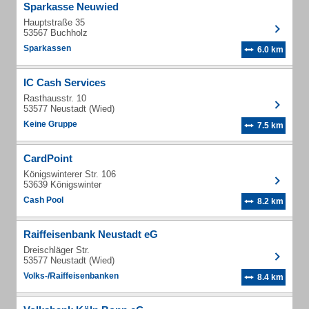
Sparkasse Neuwied
Hauptstraße 35
53567 Buchholz
Sparkassen
6.0 km
IC Cash Services
Rasthausstr. 10
53577 Neustadt (Wied)
Keine Gruppe
7.5 km
CardPoint
Königswinterer Str. 106
53639 Königswinter
Cash Pool
8.2 km
Raiffeisenbank Neustadt eG
Dreischläger Str.
53577 Neustadt (Wied)
Volks-/Raiffeisenbanken
8.4 km