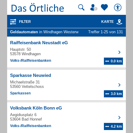
FILTER
KARTE
Geldautomaten
in Windhagen Westerw
Treffer 1-25 von 131
Raiffeisenbank Neustadt eG
Hauptstr. 50
53578 Windhagen
Volks-/Raiffeisenbanken
0.0 km
Sparkasse Neuwied
Michaelstraße 31
53560 Vettelschoss
Sparkassen
3.0 km
Volksbank Köln Bonn eG
Aegidiusplatz 6
53604 Bad Honnef
Volks-/Raiffeisenbanken
4.2 km