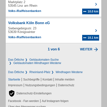
Marktplatz 2
53545 Linz am Rhein
Volks-/Raiffeisenbanken
10.0 km
Volksbank Köln Bonn eG
Siebengebirgsstr. 23
53639 Königswinter
Volks-/Raiffeisenbanken
10.1 km
1 von 6
WEITER
Das Örtliche
Geldautomaten-Suche
Geldautomaten Windhagen Westerw
Das Örtliche
Rheinland-Pfalz
Windhagen Westerw
|
|
|
Startseite
Suchbegriffe
Kontakt
Inhalte melden
|
|
Impressum
Nutzungsbedingungen
Datenschutz
Datenschutz-Einstellungen
|
Facebook - Fan werden
Auf Instagram folgen
Über den Messenger suchen