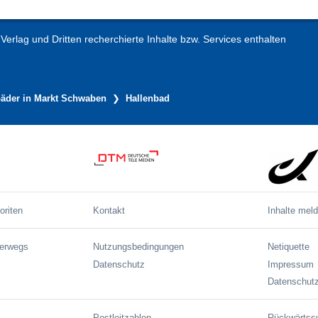
erlag und Dritten recherchierte Inhalte bzw. Services enthalten
der in Markt Schwaben
Hallenbad
oriten
Kontakt
Inhalte mel
terwegs
Nutzungsbedingungen
Netiquette
Datenschutz
Impressum
Datenschutz
Postleitzahlen
Rückwärtss