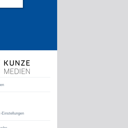
den
-Einstellungen
uche