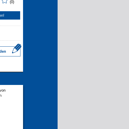
(0)
en!
den
 von
h