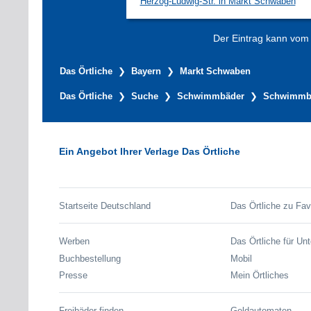
Herzog-Ludwig-Str. in Markt Schwaben
Der Eintrag kann vom V
Das Örtliche
Bayern
Markt Schwaben
Das Örtliche
Suche
Schwimmbäder
Schwimmbä
Ein Angebot Ihrer Verlage Das Örtliche
Startseite Deutschland
Das Örtliche zu Fav
Werben
Das Örtliche für Un
Buchbestellung
Mobil
Presse
Mein Örtliches
Freibäder finden
Geldautomaten