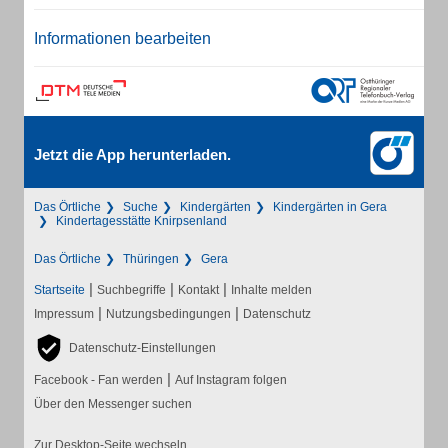
Informationen bearbeiten
Jetzt die App herunterladen.
Das Örtliche
Suche
Kindergärten
Kindergärten in Gera
Kindertagesstätte Knirpsenland
Das Örtliche
Thüringen
Gera
|
|
|
Startseite
Suchbegriffe
Kontakt
Inhalte melden
|
|
Impressum
Nutzungsbedingungen
Datenschutz
Datenschutz-Einstellungen
|
Facebook - Fan werden
Auf Instagram folgen
Über den Messenger suchen
Zur Desktop-Seite wechseln