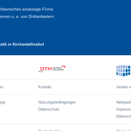
chbereiches ansässige Firma
en u. a. von Drittanbietern
ik in Kirchentellinsfurt
en
Kontakt
Inhalte 
wegs
Nutzungsbedingungen
Netiquet
Datenschutz
Impres
Datensch