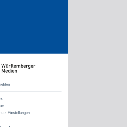
melden
te
sum
utz-Einstellungen