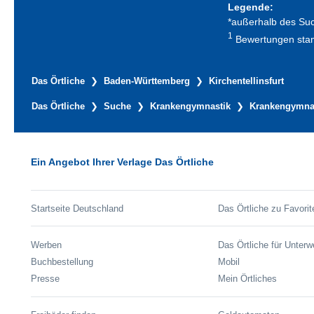
Legende:
*außerhalb des Su
1
Bewertungen stamm
Das Örtliche
Baden-Württemberg
Kirchentellinsfurt
Das Örtliche
Suche
Krankengymnastik
Krankengymnast
Ein Angebot Ihrer Verlage Das Örtliche
Startseite Deutschland
Das Örtliche zu Favorit
Werben
Das Örtliche für Unter
Buchbestellung
Mobil
Presse
Mein Örtliches