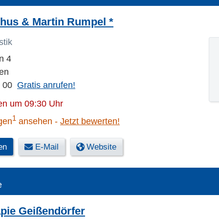
chus & Martin Rumpel
*
tik
n 4
en
6 00
Gratis anrufen!
en um 09:30 Uhr
1
gen
ansehen
Jetzt bewerten!
en
E-Mail
Website
e
pie Geißendörfer