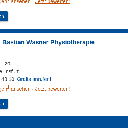
gen
ansehen
Jetzt bewerten!
en
 Bastian Wasner Physiotherapie
r. 20
llinsfurt
3 48 10
Gratis anrufen!
1
gen
ansehen
Jetzt bewerten!
en