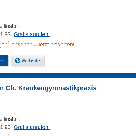
llinsfurt
01 93
Gratis anrufen!
1
gen
ansehen
Jetzt bewerten!
en
Website
er Ch. Krankengymnastikpraxis
llinsfurt
01 93
Gratis anrufen!
1