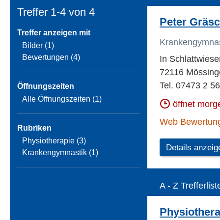
Treffer 1-4 von
4
Peter Gräs
Treffer anzeigen mit
Krankengymnas
Bilder (1)
Bewertungen (4)
In Schlattwiese
72116 Mössing
Tel. 07473 2 5
Öffnungszeiten
Alle Öffnungszeiten (1)
öffnet morg
Web Bewertun
Rubriken
Physiotherapie (3)
Details anzeig
Krankengymnastik (1)
A - Z Trefferlist
Physiothera