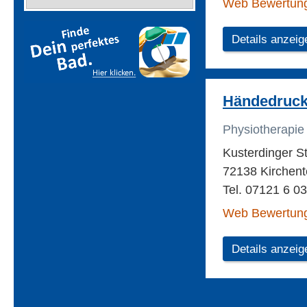
Web Bewertun
Details anzeig
Händedruck
Physiotherapie
Kusterdinger St
72138 Kirchente
Tel. 07121 6 0
Web Bewertun
Details anzeig