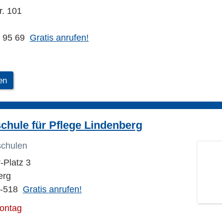
r. 101
5 95 69
Gratis anrufen!
en
chule für Pflege Lindenberg
schulen
-Platz 3
erg
9-518
Gratis anrufen!
Montag