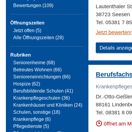
Bewertungen (109)
Lautenthaler St
38723 Seesen
Tel. 05381 7 8
Öffnungszeiten
Jetzt offen (5)
Jetzt bewerten!
Alle Öffnungszeiten (28)
Details anzeig
Rubriken
Seniorenheime (68)
Betreutes Wohnen (66)
Berufsfachs
Senioreneinrichtungen (66)
Hospize (62)
Krankenpflege
Berufsbildende Schulen (41)
Dr.-Otto-Geßler
Krankenpflegeschulen (36)
88161 Lindenb
Krankenhäuser und Kliniken (24)
Schulen, sonstige (18)
Tel. 08381 8 0
Krankenpflege (6)
öffnet am 
Pflegedienste (5)