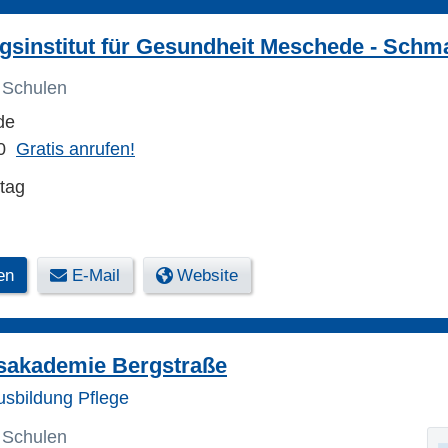
sinstitut für Gesundheit Meschede - Schm
 Schulen
de
0
Gratis anrufen!
tag
en
E-Mail
Website
sakademie Bergstraße
usbildung Pflege
 Schulen