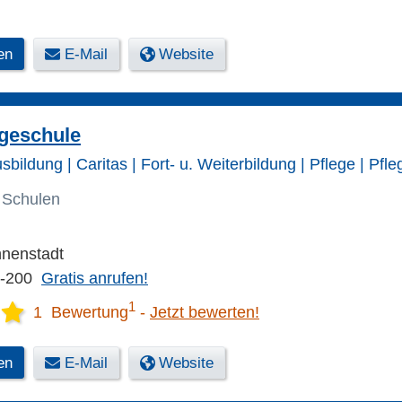
en
E-Mail
Website
egeschule
sbildung | Caritas | Fort- u. Weiterbildung | Pflege | Pfle
 Schulen
nnenstadt
5-200
Gratis anrufen!
1
1 Bewertung
Jetzt bewerten!
en
E-Mail
Website