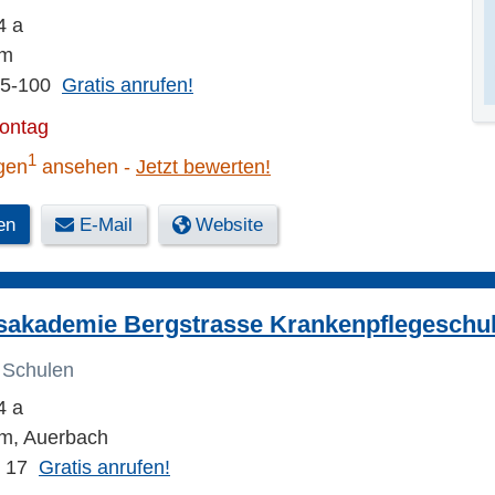
4 a
im
55-100
Gratis anrufen!
Montag
1
gen
ansehen
Jetzt bewerten!
en
E-Mail
Website
sakademie Bergstrasse Krankenpflegeschu
 Schulen
4 a
m, Auerbach
3 17
Gratis anrufen!