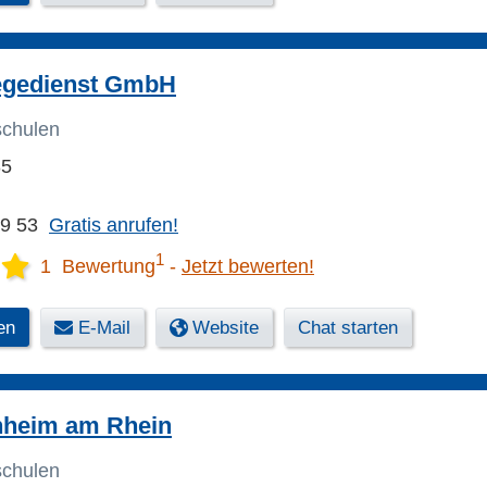
legedienst GmbH
schulen
35
19 53
Gratis anrufen!
1
1 Bewertung
Jetzt bewerten!
en
E-Mail
Website
Chat starten
heim am Rhein
schulen