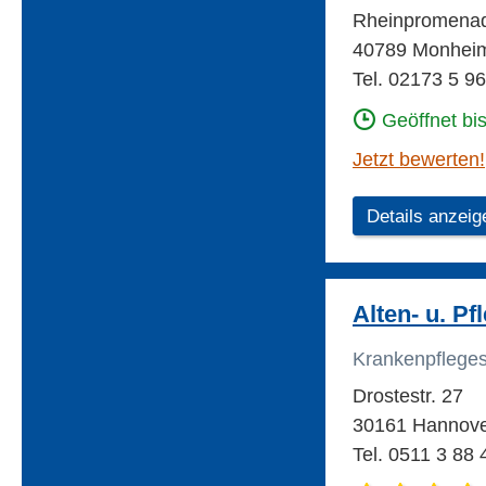
Rheinpromena
40789 Monhei
Tel. 02173 5 9
Geöffnet bi
Jetzt bewerten!
Details anzeig
Alten- u. P
Krankenpflege
Drostestr. 27
30161 Hannover
Tel. 0511 3 88 