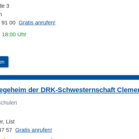
de 3
m
6 91 00
Gratis anrufen!
s 18:00 Uhr
en
flegeheim der DRK-Schwesternschaft Clemen
schulen
, List
47 57
Gratis anrufen!