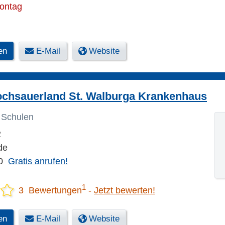
Montag
en
E-Mail
Website
ochsauerland St. Walburga Krankenhaus
 Schulen
2
de
0
Gratis anrufen!
1
3 Bewertungen
Jetzt bewerten!
en
E-Mail
Website