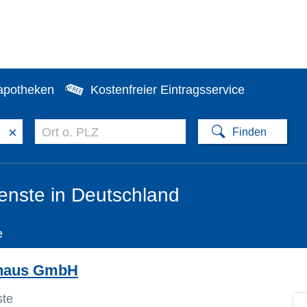
apotheken
Kostenfreier Eintragsservice
×
nste in Deutschland
e
ohaus GmbH
ste