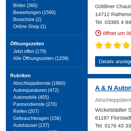
Bilder (366)
Göttliner Chau
Bewertungen (1590)
14712 Rathenow
Broschüre (2)
Tel. 03385 4 94
Online Shop (1)
öffnet um 0
Öffnungszeiten
Jetzt offen (179)
Alle Öffnungszeiten (1208)
Details anzeig
Rubriken
Abschleppdienste (1860)
A & N Autom
Autoreparaturen (472)
Automobile (405)
Abschleppdien
Pannendienste (270)
Wickelstädter S
Reifen (207)
61197 Florstadt
Gebrauchtwagen (156)
Autohäuser (137)
Tel. 0176 43 3