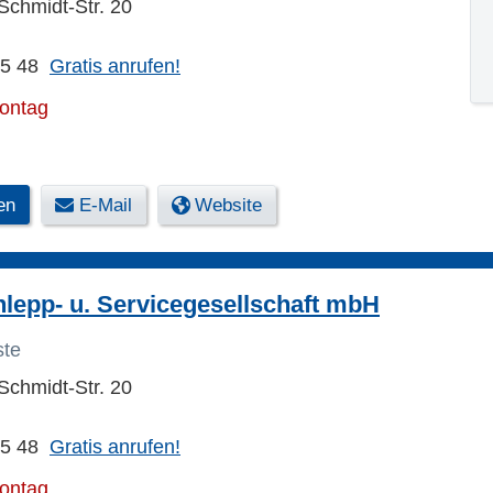
chmidt-Str. 20
15 48
Gratis anrufen!
Montag
en
E-Mail
Website
lepp- u. Servicegesellschaft mbH
ste
chmidt-Str. 20
15 48
Gratis anrufen!
Montag