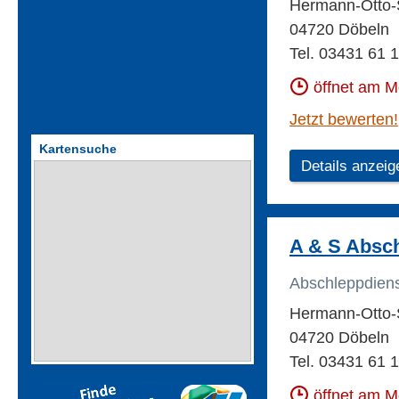
Hermann-Otto-S
04720 Döbeln
Tel. 03431 61 
öffnet am 
Jetzt bewerten!
Kartensuche
Details anzeig
A & S Absch
Abschleppdien
Hermann-Otto-S
04720 Döbeln
Tel. 03431 61 
öffnet am 