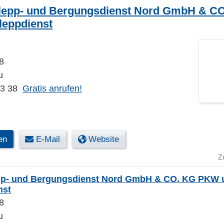
epp- und Bergungsdienst Nord GmbH & C
eppdienst
8
u
23 38
Gratis anrufen!
en
E-Mail
Website
Z
p- und Bergungsdienst Nord GmbH & CO. KG PKW
nst
8
u