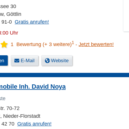
ssee 30
, Göttlin
 91-0
Gratis anrufen!
8:00 Uhr
1
1 Bewertung (+ 3 weitere)
Jetzt bewerten!
en
E-Mail
Website
obile Inh. David Noya
ste
tr. 70-72
, Nieder-Florstadt
3 42 70
Gratis anrufen!