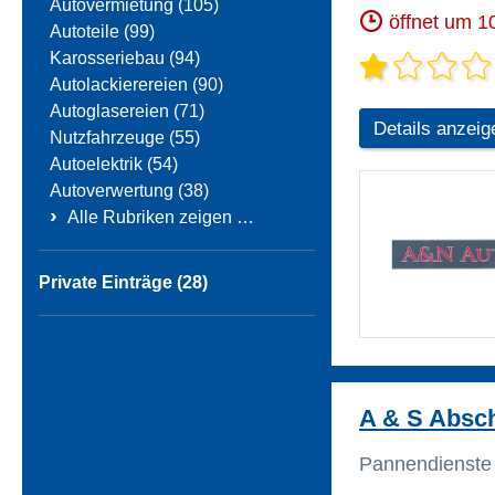
Autovermietung (105)
öffnet um 1
Autoteile (99)
Karosseriebau (94)
Autolackierereien (90)
Autoglasereien (71)
Details anzeig
Nutzfahrzeuge (55)
Autoelektrik (54)
Autoverwertung (38)
›
Alle Rubriken zeigen …
Private Einträge (28)
A & S Absc
Pannendienste