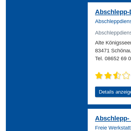
Abschlepp-
Abschleppdiens
Abschleppdien
Alte Königsseer
83471 Schöna
Tel. 08652 69 
Details anzeig
Abschlepp- 
Freie Werkstat