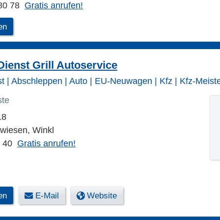
80 78
Gratis anrufen!
en
ienst Grill Autoservice
t | Abschleppen | Auto | EU-Neuwagen | Kfz | Kfz-Meiste
ste
18
wiesen, Winkl
1 40
Gratis anrufen!
en
E-Mail
Website