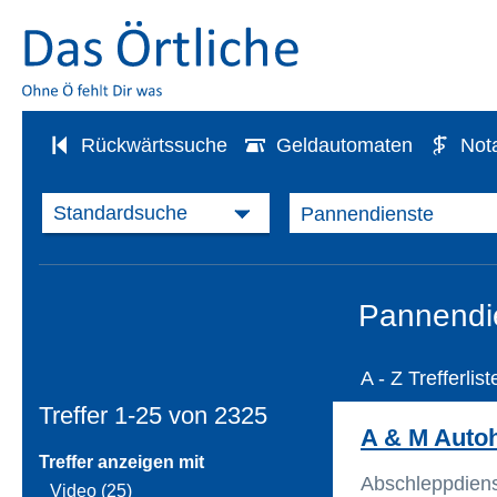
Rückwärtssuche
Geldautomaten
Not
Pannendie
A - Z Trefferlist
Treffer 1-25 von
2325
A & M Aut
Treffer anzeigen mit
Abschleppdien
Video (25)