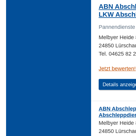
ABN Abschl
LKW Abschl
Pannendienste
Melbyer Heide 
24850 Lürscha
Tel. 04625 82 
Jetzt bewerten!
Details anzeig
ABN Abschlep
Abschleppdie
Melbyer Heide 
24850 Lürscha