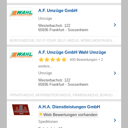
A.F. Umzüge GmbH
Umzüge
Westerbachstr. 122
65936 Frankfurt - Sossenheim
BÜROUMZÜGE, DO IT-YOUR SELF UMZUG, MÖBELMONTAGEN, UMZUG, UMZÜGE, ÜBERSEEUMZÜGE, BÜROUMZUG, LAGERUNG, PRIVATUMZUG, SENIORENUMZUG, ÜBERSEEUMZUG, ARCHIVUMZÜGE, FERNUMZÜGE, FIRMENUMZUG, KLAVIERTRANSPORTE, KÜCHENMONTAGE, LAGERUMZÜGE, MITARBEITERUMZUG, MÖBELLAGERUNG, MÖBELMONTAGE, MÖBELSPEDITIONEN, MÖBELTRANSPORTE, UMZUGSERVICE, UMZUGSSPEDITION, UMZUGSTRANSPORTE, UMZUGSUNTERNEHMEN, ÜBERSEE-UMZUG
A.F. Umzüge GmbH Wahl Umzüge
400 Bewertungen + 2
weitere...
Umzüge
Westerbachstr. 122
65936 Frankfurt - Sossenheim
PRIVATUMZUG, MITARBEITERUMZUG, FIRMENUMZUG, BÜROUMZUG, ÜBERSEE-UMZUG, LAGERUNG, KÜCHENMONTAGE, MÖBELMONTAGE, UMZUGSTRANSPORTE, UMZÜGE, UMZUGSUNTERNEHMEN, LAGERUMZÜGE, MÖBELSPEDITIONEN, MÖBELTRANSPORTE, MÖBELLAGERUNG, UMZUGSERVICE, BÜROUMZÜGE, UMZUGSSPEDITION, FERNUMZÜGE, KLAVIERTRANSPORTE, ARCHIVUMZÜGE
A.H.A. Dienstleistungen GmbH
Web Bewertungen vorhanden
Speditionen