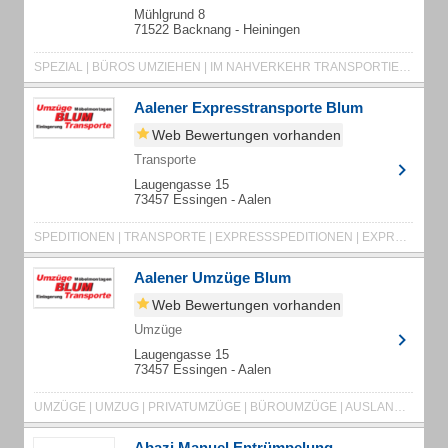
Mühlgrund 8
71522 Backnang - Heiningen
SPEZIAL | BÜROS UMZIEHEN | IM NAHVERKEHR TRANSPORTIEREN | ALTENHEIMUMZÜGE | ANTIQUITÄTEN TRANSPORTIEREN | MÖBEL ENTSORGEN | MÖBEL TRANSPORTIEREN | VERPACKUNGEN VERKAUFEN | MÖBELSPEDITION | ÜBERSEEUMZUG | SENIORENHAUSHALT UMZIEHEN | TRANSPORTIEREN | UMZUGSSPEDITION | UMZUGSTRANSPORTE | SCHRÄNKE MONTIEREN | MÖBELPACKER | WOHNUNGEN ENTRÜMPELN | LAGERUNG | UMZUG | UMZUGSUNTERNEHMEN | MÖBEL LAGERN
Aalener Expresstransporte Blum
Web Bewertungen vorhanden
Transporte
Laugengasse 15
73457 Essingen - Aalen
SPEDITIONEN | TRANSPORTE | EXPRESSSPEDITIONEN | EXPRESSTRANSPORTE | EXPRESSFAHRTEN | SONDERFAHRTEN | KURIERFAHRTEN | DIREKT TRANSPORTE | MONTAGE | MONTAGESERVICE | EUROPAWEITE TRANSPORTE | EUROPAWEITE FAHRTEN | PRODUKTAUSLIEFERUNGEN | EUROPAWEITE SONDERFAHRTEN | EUROPAWEITE KURIERFAHRTEN | JENA OBERKOCHEN | KURIERDIENSTE | KURIERSERVICE
Aalener Umzüge Blum
Web Bewertungen vorhanden
Umzüge
Laugengasse 15
73457 Essingen - Aalen
UMZÜGE | UMZUG | PRIVATUMZÜGE | BÜROUMZÜGE | AUSLANDSUMZÜGE | MÖBELMONTAGE | KÜCHENMONTAGE | ENTRÜMPELUNGEN | HAUSHALTSAUFLÖSUNGEN | TRANSPORTE | UMZUGSKARTON | FERNUMZÜGE | MÖBELTRANSPORTE | OBJEKTUMZUG | FIRMENUMZUG | SENIORENUMZÜGE | RÄUMUNGEN | OBJEKTRÄUMUNGEN | UMZUGSFIRMA | UMZUGSSERVICE | AALEN | HEIDELHEIM | SCHWÄBISCH GMÜND | ELLWANGEN | OBERKOCHEN | OSTALB | OSTALBKREIS | SPEDITIONEN | TRANSPORTE | EXPRESSSPEDITIONEN | EXPRESSTRANSPORTE | EXPRESSFAHRTEN | KURIERDIENSTE | KURIERSERVICE
Abazi Manuel Entrümpelung -