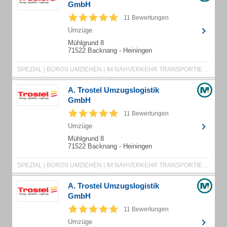
GmbH
11 Bewertungen
Umzüge
Mühlgrund 8
71522 Backnang - Heiningen
SPEZIAL | BÜROS UMZIEHEN | IM NAHVERKEHR TRANSPORTIEREN | ALTENHEIMUMZÜGE | ANTIQUITÄTEN TRANSPORTIEREN | MÖBEL ENTSORGEN | MÖBEL TRANSPORTIEREN | VERPACKUNGEN VERKAUFEN | MÖBELSPEDITION | ÜBERSEEUMZUG | SENIORENHAUSHALT UMZIEHEN | TRANSPORTIEREN | UMZUGSSPEDITION | UMZUGSTRANSPORTE | SCHRÄNKE MONTIEREN | MÖBELPACKER | WOHNUNGEN ENTRÜMPELN | LAGERUNG | UMZUG | UMZUGSUNTERNEHMEN | MÖBEL LAGERN
A. Trostel Umzugslogistik
GmbH
11 Bewertungen
Umzüge
Mühlgrund 8
71522 Backnang - Heiningen
SPEZIAL | BÜROS UMZIEHEN | IM NAHVERKEHR TRANSPORTIEREN | ALTENHEIMUMZÜGE | ANTIQUITÄTEN TRANSPORTIEREN | MÖBEL ENTSORGEN | MÖBEL TRANSPORTIEREN | VERPACKUNGEN VERKAUFEN | MÖBELSPEDITION | ÜBERSEEUMZUG | SENIORENHAUSHALT UMZIEHEN | TRANSPORTIEREN | UMZUGSSPEDITION | UMZUGSTRANSPORTE | SCHRÄNKE MONTIEREN | MÖBELPACKER | WOHNUNGEN ENTRÜMPELN | LAGERUNG | UMZUG | UMZUGSUNTERNEHMEN | MÖBEL LAGERN
A. Trostel Umzugslogistik
GmbH
11 Bewertungen
Umzüge