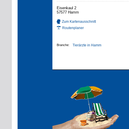
Eisenkaul 2
57577 Hamm
Zum Kartenausschnitt
Routenplaner
Branche:
Tierärzte in Hamm