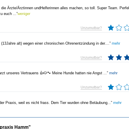
e die Ärzte/Ärztinnen undHelferinnen alles machen, so toll.
Super Team. Perfe
zu euch
...”
weniger
Unzumutbar?
(13Jahre alt) wegen einer chronischen Ohrenentzündung in der....”
mehr
Unzumutbar?
ierarzt unseres Vertrauens 👍🐶🐾 Meine Hunde hatten nie Angst
...”
mehr
Unzumutbar?
r Praxis, weil es nicht frass. Dem Tier wurden ohne Betäubung...”
mehr
tpraxis Hamm"