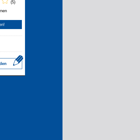
(5)
rnen
en!
den