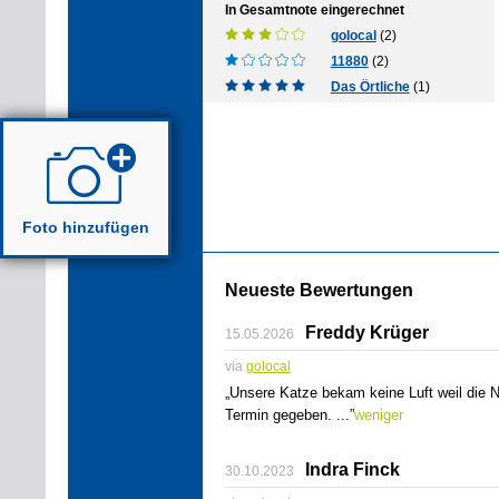
In Gesamtnote eingerechnet
golocal
(2)
11880
(2)
Das Örtliche
(1)
Foto hinzufügen
Neueste Bewertungen
Freddy Krüger
15.05.2026
via
golocal
„Unsere Katze bekam keine Luft weil die N
Termin gegeben.
...”
weniger
Indra Finck
30.10.2023