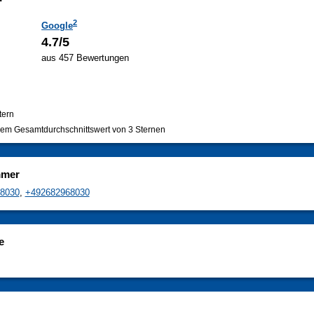
2
Google
4.7/5
aus 457 Bewertungen
tern
em Gesamtdurchschnittswert von 3 Sternen
mmer
8030
,
+492682968030
e