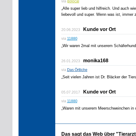
via
golocal
„Alle super lieb und hilfreich. Und auch wi
liebevoll und super. Wenn was ist, immer 
Kunde vor Ort
20.06.2023
via
11880
„Wir waren 2mal mit unserem Schäferhund 
monika168
26.01.2023
via
Das Örtliche
„Seit vielen Jahren ist Dr. Bläcker der T
Kunde vor Ort
05.07.2017
via
11880
„Waren mit unserem Meerschweinchen in de
Das sagt das Web über "Tierarz