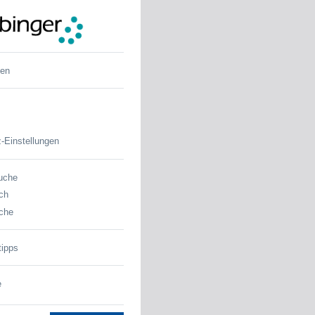
den
-Einstellungen
uche
ch
che
tipps
e