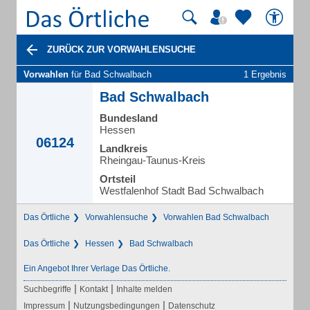
ZURÜCK ZUR VORWAHLENSUCHE
Vorwahlen
für Bad Schwalbach
1 Ergebnis
Bad Schwalbach
Bundesland
Hessen
06124
Landkreis
Rheingau-Taunus-Kreis
Ortsteil
Westfalenhof Stadt Bad Schwalbach
Das Örtliche
Vorwahlensuche
Vorwahlen Bad Schwalbach
Das Örtliche
Hessen
Bad Schwalbach
Ein Angebot Ihrer Verlage Das Örtliche.
|
|
Suchbegriffe
Kontakt
Inhalte melden
|
|
Impressum
Nutzungsbedingungen
Datenschutz