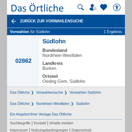
ZURÜCK ZUR VORWAHLENSUCHE
Vorwahlen
für Südlohn
1 Ergebnis
Südlohn
Bundesland
Nordrhein-Westfalen
02862
Landkreis
Borken
Ortsteil
Oeding Gem. Südlohn
Das Örtliche
Vorwahlensuche
Vorwahlen Südlohn
Das Örtliche
Nordrhein-Westfalen
Südlohn
Ein Angebot Ihrer Verlage Das Örtliche.
|
|
Suchbegriffe
Kontakt
Inhalte melden
|
|
Impressum
Nutzungsbedingungen
Datenschutz