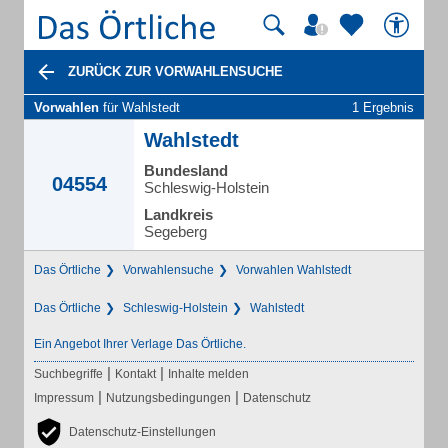
ZURÜCK ZUR VORWAHLENSUCHE
Vorwahlen
für Wahlstedt
1 Ergebnis
Wahlstedt
Bundesland
04554
Schleswig-Holstein
Landkreis
Segeberg
Das Örtliche
Vorwahlensuche
Vorwahlen Wahlstedt
Das Örtliche
Schleswig-Holstein
Wahlstedt
Ein Angebot Ihrer Verlage Das Örtliche.
|
|
Suchbegriffe
Kontakt
Inhalte melden
|
|
Impressum
Nutzungsbedingungen
Datenschutz
Datenschutz-Einstellungen