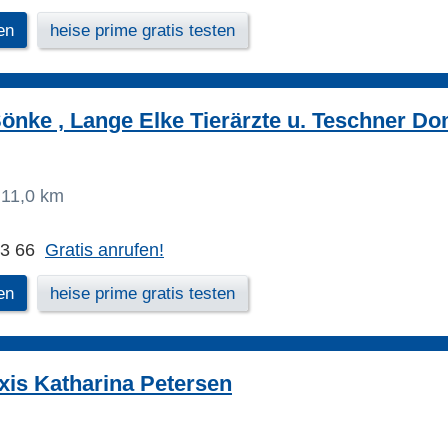
en
heise prime gratis testen
önke , Lange Elke Tierärzte u. Teschner Do
11,0 km
03 66
Gratis anrufen!
en
heise prime gratis testen
axis Katharina Petersen