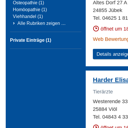
Altes Dorf 27 
Osteopathie (1)
Homöopathie (1)
24855 Jübek
Viehhandel (1)
Tel. 04625 1 8
›
Alle Rubriken zeigen …
öffnet um 1
Web Bewertun
Private Einträge (1)
Details anzeig
Harder Elis
Tierärzte
Westerende 3
25884 Viöl
Tel. 04843 4 33
öffnet um 1