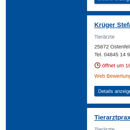
Krüger Stefa
Tierärzte
25872 Ostenfe
Tel. 04845 14 
öffnet um 1
Web Bewertun
Details anzeig
Tierarztpra
Tierärzte