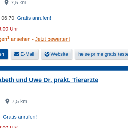
A
7,5 km
1 06 70
Gratis anrufen!
8:00 Uhr
1
gen
ansehen
Jetzt bewerten!
en
E-Mail
Website
heise prime gratis test
abeth und Uwe Dr. prakt. Tierärzte
3
7,5 km
Gratis anrufen!
6:00 Uhr