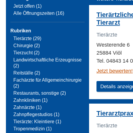
Jetzt offen (1)
Alle Öffnungszeiten (16)
Tierärtzlic
Tierarzt
Rubriken
Tierärzte
Tierärzte (29)
Westerende 6
Chirurgie (2)
25884 Viöl
Tierzucht (2)
Landwirtschaftliche Erzeugnisse
Tel. 04843 14 
(2)
Jetzt bewerten!
Reitställe (2)
Fachärzte für Allgemeinchirurgie
(2)
Details anzeig
Restaurants, sonstige (2)
Zahnkliniken (1)
Zahnärzte (1)
Tierarztpra
Zahnpflegestudios (1)
Tierärzte: Kleintiere (1)
Tierärzte
Tropenmedizin (1)