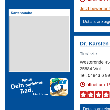
Jetzt bewerten!
Kartensuche
Details anzeig
Dr. Karsten 
Tierärzte
Westerende 4
25884 Viöl
Tel. 04843 6 99
öffnet um 1
Details anzeig