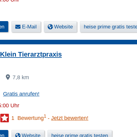
en
E-Mail
Website
heise prime gratis test
Klein Tierarztpraxis
5
7,8 km
Gratis anrufen!
5:00 Uhr
1
1 Bewertung
Jetzt bewerten!
en
Website
heise prime gratis testen