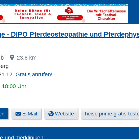
e - DIPO Pferdeosteopathie und Pferdephys
 b
23,8 km
erg
31 12
Gratis anrufen!
s 18:00 Uhr
en
E-Mail
Website
heise prime gratis test
te und Tierkliniken