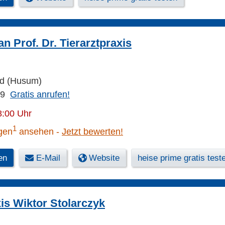
n Prof. Dr. Tierarztpraxis
ld (Husum)
99
Gratis anrufen!
8:00 Uhr
1
gen
ansehen
Jetzt bewerten!
en
E-Mail
Website
heise prime gratis test
xis Wiktor Stolarczyk