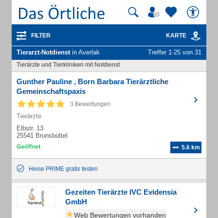
FILTER
KARTE
Tierarzt-Notdienst
in Averlak
Treffer 1-25 von 31
Tierärzte und Tierkliniken mit Notdienst
Gunther Pauline , Born Barbara Tierärztliche
Gemeinschaftspaxis
3 Bewertungen
Tierärzte
Elbstr. 13
25541 Brunsbüttel
5.6 km
Heise PRIME gratis testen
Gezeiten Tierärzte IVC Evidensia
GmbH
Web Bewertungen vorhanden