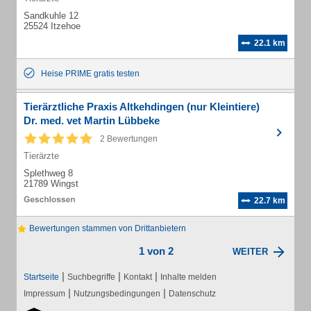
Sandkuhle 12
25524 Itzehoe
22.1 km
Heise PRIME gratis testen
Tierärztliche Praxis Altkehdingen (nur Kleintiere)
Dr. med. vet Martin Lübbeke
2 Bewertungen
Tierärzte
Splethweg 8
21789 Wingst
22.7 km
Bewertungen stammen von Drittanbietern
1 von 2
WEITER
|
|
|
Startseite
Suchbegriffe
Kontakt
Inhalte melden
|
|
Impressum
Nutzungsbedingungen
Datenschutz