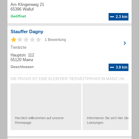
Am Klingenweg 21
65396 Walluf
2.3 km
Stauffer Dagny
1 Bewertung
Tierärzte
Hauptstr. 112
55120 Mainz
3.9 km
DIE PRAXIS IST EINE KLEINTIER-TIERARZTPRAXIS IN MAINZ UND KÜMMERT SICH UM DIE ...
Herzlich willkommen auf unserer
Informieren Sie sich hier über uns
Homepage
Leistungen