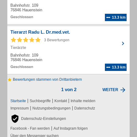
Bahnhofstr. 109
76846 Hauenstein
13.3 km
Tierarzt Radu L. Dr.med.vet.
3 Bewertungen
Tierärzte
Bahnhofstr. 109
76846 Hauenstein
13.3 km
Bewertungen stammen von Drittanbietern
1 von 2
WEITER
|
|
|
Startseite
Suchbegriffe
Kontakt
Inhalte melden
|
|
Impressum
Nutzungsbedingungen
Datenschutz
Datenschutz-Einstellungen
|
Facebook - Fan werden
Auf Instagram folgen
Über den Messenger suchen