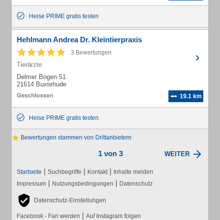
Heise PRIME gratis testen
Hehlmann Andrea Dr. Kleintierpraxis
3 Bewertungen
Tierärzte
Delmer Bogen 51
21614 Buxtehude
19.1 km
Heise PRIME gratis testen
Bewertungen stammen von Drittanbietern
1 von 3
WEITER
|
|
|
Startseite
Suchbegriffe
Kontakt
Inhalte melden
|
|
Impressum
Nutzungsbedingungen
Datenschutz
Datenschutz-Einstellungen
|
Facebook - Fan werden
Auf Instagram folgen