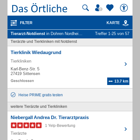
FILTER
KARTE
Tierarzt-Notdienst
in Dohren Nordheide
Treffer 1-25 von 57
Tierärzte und Tierkliniken mit Notdienst
Tierklinik Wiedaugrund
Tierkliniken
Karl-Benz-Str. 5
27419 Sittensen
13.7 km
Heise PRIME gratis testen
weitere Tierärzte und Tierkliniken
Niebergall Andrea Dr. Tierarztpraxis
1 Yelp-Bewertung
Tierärzte