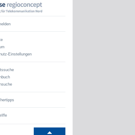
melden
te
sum
utz-Einstellungen
tssuche
nbuch
nsuche
hertipps
iffe