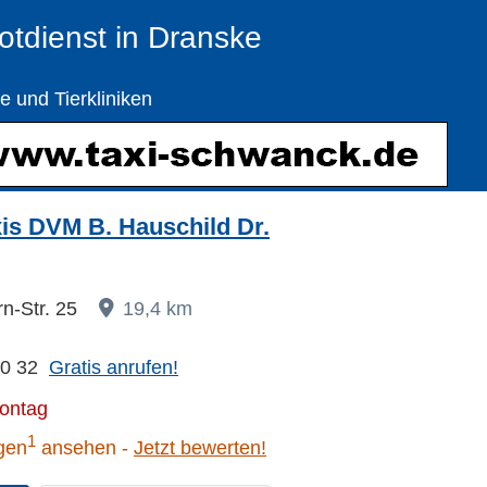
Notdienst in Dranske
te und Tierkliniken
xis DVM B. Hauschild Dr.
n-Str. 25
19,4 km
40 32
Gratis anrufen!
Montag
1
gen
ansehen
Jetzt bewerten!