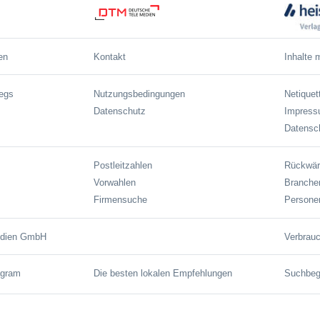
en
Kontakt
Inhalte 
wegs
Nutzungsbedingungen
Netiquet
Datenschutz
Impres
Datensch
Postleitzahlen
Rückwär
Vorwahlen
Branche
Firmensuche
Persone
edien GmbH
Verbrauc
agram
Die besten lokalen Empfehlungen
Suchbegr