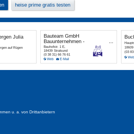
en
heise prime gratis testen
en u. a. von Drittanbietern