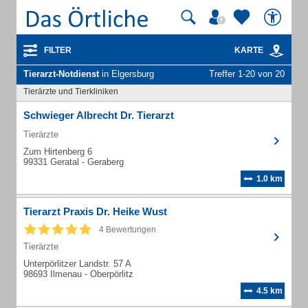
FILTER
KARTE
Tierarzt-Notdienst
in Elgersburg
Treffer 1-20 von 20
Tierärzte und Tierkliniken
Schwieger Albrecht Dr. Tierarzt
Tierärzte
Zum Hirtenberg 6
99331 Geratal - Geraberg
1.0 km
Tierarzt Praxis Dr. Heike Wust
4 Bewertungen
Tierärzte
Unterpörlitzer Landstr. 57 A
98693 Ilmenau - Oberpörlitz
4.5 km