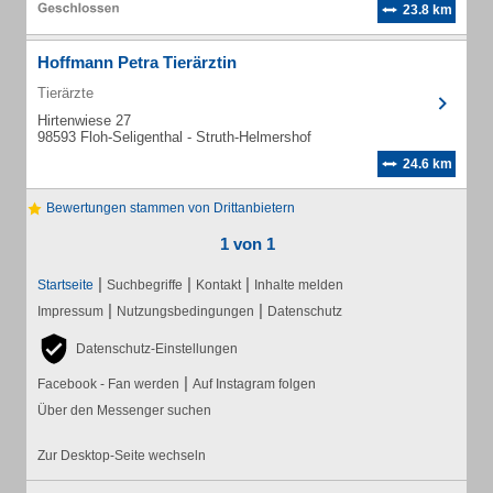
23.8 km
Hoffmann Petra Tierärztin
Tierärzte
Hirtenwiese 27
98593 Floh-Seligenthal - Struth-Helmershof
24.6 km
Bewertungen stammen von Drittanbietern
1 von 1
|
|
|
Startseite
Suchbegriffe
Kontakt
Inhalte melden
|
|
Impressum
Nutzungsbedingungen
Datenschutz
Datenschutz-Einstellungen
|
Facebook - Fan werden
Auf Instagram folgen
Über den Messenger suchen
Zur Desktop-Seite wechseln