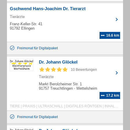
Gschwend Hans-Joachim Dr. Tierarzt
Tierärzte
Franz-Keller-Str. 41
91792 Ellingen
16.6 km
Freimonat für Digitalpaket
Dr. Johann Glöckel
10 Bewertungen
Tierärzte
Markt Berolzheimer Str. 1
91757 Treuchtlingen - Wettelsheim
17.2 km
TIERE | PRAXIS | ULTRASCHALL | DIGITALES RÖNTGEN | INHALATIONSNARKOSE | NARKOSEMONITORING | PATIENTEN | IMPFUNGEN | STANDARDBEHANDLUNGEN | OPERATIONEN | KASTRATIONEN | KAISERSCHNITT | WEICHTEILCHIRUGIE | KLEINTIERPRAXIS | DIENSTLEISTUNGEN | PRODUKTE | HILFE | SERVICE | BEHANDLUNG | HAUSTIERBEHANDLUNG | HUNDEIMPFUNG | HUNDEKASTRATIONEN | KATZENIMPFUNG | KATZENKASTRATION | KLEINTIERBEHANDLUNG | KLEINTIERKRANKHEITEN | TIERBEHANDLUNG | TIERIMPFUNGEN | TIERÄRZTE
Freimonat für Digitalpaket