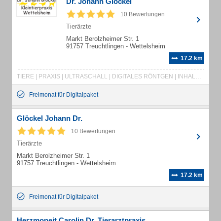
Dr. Johann Glöckel
10 Bewertungen
Tierärzte
Markt Berolzheimer Str. 1
91757 Treuchtlingen - Wettelsheim
17.2 km
TIERE | PRAXIS | ULTRASCHALL | DIGITALES RÖNTGEN | INHALATIONSNARKOSE | NARKOSEMONITORING | PATIENTEN | IMPFUNGEN | STANDARDBEHANDLUNGEN | OPERATIONEN | KASTRATIONEN | KAISERSCHNITT | WEICHTEILCHIRUGIE | KLEINTIERPRAXIS | DIENSTLEISTUNGEN | PRODUKTE | HILFE | SERVICE | BEHANDLUNG | HAUSTIERBEHANDLUNG | HUNDEIMPFUNG | HUNDEKASTRATIONEN | KATZENIMPFUNG | KATZENKASTRATION | KLEINTIERBEHANDLUNG | KLEINTIERKRANKHEITEN | TIERBEHANDLUNG | TIERIMPFUNGEN | TIERÄRZTE
Freimonat für Digitalpaket
Glöckel Johann Dr.
10 Bewertungen
Tierärzte
Markt Berolzheimer Str. 1
91757 Treuchtlingen - Wettelsheim
17.2 km
Freimonat für Digitalpaket
Herzmoneit Carolin Dr. Tierarztpraxis