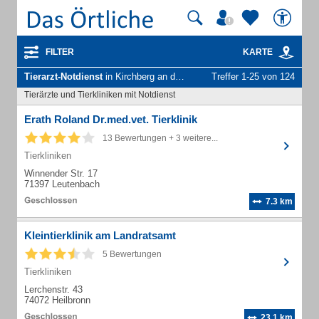
FILTER
KARTE
Tierarzt-Notdienst
in Kirchberg an der Murr
Treffer 1-25 von 124
Tierärzte und Tierkliniken mit Notdienst
Erath Roland Dr.med.vet. Tierklinik
13 Bewertungen + 3 weitere...
Tierkliniken
Winnender Str. 17
71397 Leutenbach
7.3 km
Kleintierklinik am Landratsamt
5 Bewertungen
Tierkliniken
Lerchenstr. 43
74072 Heilbronn
23.1 km